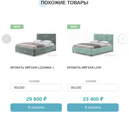
ПОХОЖИЕ ТОВАРЫ
NEW
NEW
КРОВАТЬ МЯГКАЯ LOZANNA 1
КРОВАТЬ МЯГКАЯ LOKI
КР
0 отзывов
0 отзывов
90х200
90х200
29 600 ₽
23 400 ₽
В корзину
В корзину