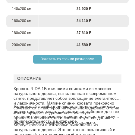
140х200 см
31 920 ₽
160х200 см
34 110 ₽
180х200 см
37 810 ₽
200х200 см
41 580 ₽
Заказать со своими размерами
ОПИСАНИЕ
Кровать RIDA 1Б с мягкими спинками из массива
натурального дерева, выполненная в современном
стиле, представляет собой воплощение элегантности
и лаконичности. Мягкие спинки кровати прекрасно
Актуальный дизайн и прочная конструкция кровати,
сочетаются с текстурой натурального дерева. Это не
делают данную модель идеальным выбором для тех,
только придает изделию эстетическую
кто ценит одновременно надежность и эстетическую
привлекательность, но и способствует созданию
привлекательность в интерьере.
благоприятного микроклимата в спальне.
Корпус кровати и изголовье выполнены из
натурального дерева. Это не только экологичный и
практичный, но и долговечный материал.