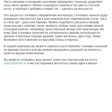
Часто мягкими стеновыми панелями оформляют спальню, выделяют
зону около кровати. Можно подобрать панель в тон цвета стен или
штор, и наоборот добавить новый тон – сделать на контрасте.
Что касается стилевого оформления интерьера, стеновые панели будут
прекрасно смотреться как в классическом или современном стиле, так и
в стиле арт –деко или барокко. Можно подобрать рисунок и форму
практически к любому стилю, выбрать любую ткань для обивки мягкой
стеновой панели, например, качественный велюр или практичную эко
кожу. Для стеновых панелей из натурального дерева используются
ценные и прочные породы дерева, такие как ясень, дуб и бук. Также
возможно изготовление из массива сосны и березы.
В нашей компании вы можете заказать изготовление стеновых панелей
по вашему проекту или мы можем предложить разработку проекта с
нуля по вашим пожеланиям.
Вы можете отправить ваш проект, эскиз или чертеж нам на почту
zakaz@okson.ru
и мы постараемся воплотить ваши идеи в жизнь!