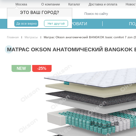
Москва
О компании
Каталог
Доставка и оплата
Новос
ЭТО ВАШ ГОРОД?
МАТРАСЫ
КРОВАТИ
ПО
Да все верно
Нет другой
Главная
Матрасы
Матрас Okson анатомический BANGKOK basic comfort 7 zon (S
МАТРАС OKSON АНАТОМИЧЕСКИЙ BANGKOK BAS
NEW
-25%