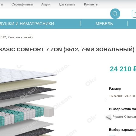
ти
Сертификаты
Акции
Где купить
Контакты
ДУШКИ И НАМАТРАСНИКИ
МЕБЕЛЬ
512, 7-ми зональный)
IC COMFORT 7 ZON (S512, 7-МИ ЗОНАЛЬНЫЙ) -
24 210 
Размер
160х200 - 24 210
Выбор чехла ма
Чехол Knitwear
Выбор каркаса 