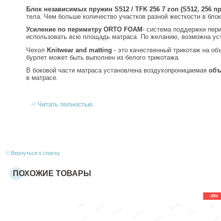
Блок независимых пружин S512 / TFK 256 7 zon (S512, 256 
тела. Чем больше количество участков разной жесткости в бло
Усиление по периметру
ORTO FOAM
- система поддержки пер
использовать всю площадь матраса. По желанию, возможна ус
Чехол
Knitwear and matting
- это качественный трикотаж на объ
бурлет может быть выполнен из белого трикотажа.
В боковой части матраса установлена воздухопроницаемая
объ
в матрасе.
Читать полностью
Вернуться к списку
ПОХОЖИЕ ТОВАРЫ
-25%