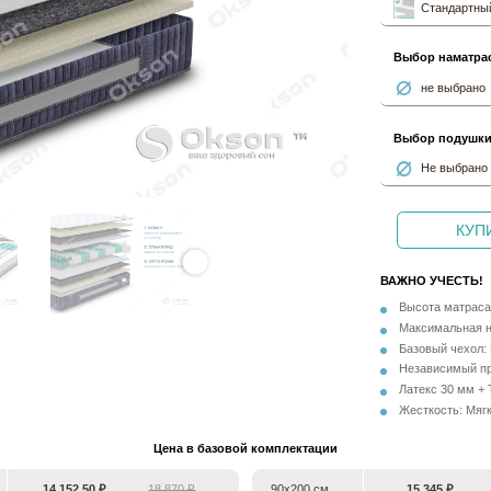
Стандартный
Выбор наматра
не выбрано
Выбор подушк
Не выбрано
КУПИ
ВАЖНО УЧЕСТЬ!
Высота матраса
Максимальная на
Базовый чехол: 
Независимый пр
Латекс 30 мм + 
Жесткость: Мягк
Цена в базовой комплектации
14 152,50 ₽
18 870 ₽
90х200 см
15 345 ₽