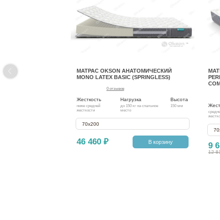
МАТРАС OKSON АНАТОМИЧЕСКИЙ
МАТ
MONO LATEX BASIC (SPRINGLESS)
PER
COM
0 отзывов
Жесткость
Нагрузка
Высота
Жест
ниже средней
до 150 кг на спальное
150 мм
жесткости
место
средн
жестк
70х200
70
46 460 ₽
В корзину
9 6
12 8