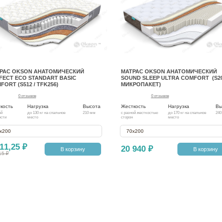
РАС OKSON АНАТОМИЧЕСКИЙ
МАТРАС OKSON АНАТОМИЧЕСКИЙ
FECT ECO STANDART BASIC
SOUND SLEEP ULTRA COMFORT (S20
FORT (S512 / TFK256)
МИКРОПАКЕТ)
0 отзывов
0 отзывов
кость
Нагрузка
Высота
Жесткость
Нагрузка
Вы
ей
до 130 кг на спальное
210 мм
с разной жесткостью
до 170 кг на спальное
240
ости
место
сторон
место
х200
70х200
11,25 ₽
20 940 ₽
В корзину
В корзину
15 ₽