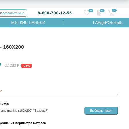
0
0
0
8-800-700-12-55
Перезвоните мне
МЯГКИЕ ПАНЕЛИ
ГАРДЕРОБНЫЕ
 160Х200
₽
32 280 ₽
-25%
 ₽
траса
 and matting (160х200) "Базовый"
Выбрать чехол
усиления периметра матраса