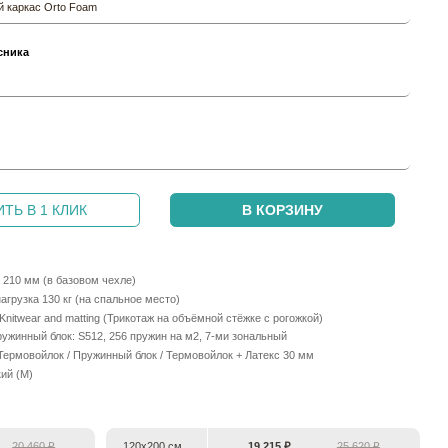
 каркас Orto Foam
сника
и
ТЬ В 1 КЛИК
В КОРЗИНУ
 210 мм (в базовом чехле)
грузка 130 кг (на спальное место)
Knitwear and matting (Трикотаж на объёмной стёжке с рогожкой)
ужинный блок: S512, 256 пружин на м2, 7-ми зональный
Термовойлок / Пружинный блок / Термовойлок + Латекс 30 мм
ий (М)
20 460 ₽
120х200 см
19 215 ₽
25 620 ₽