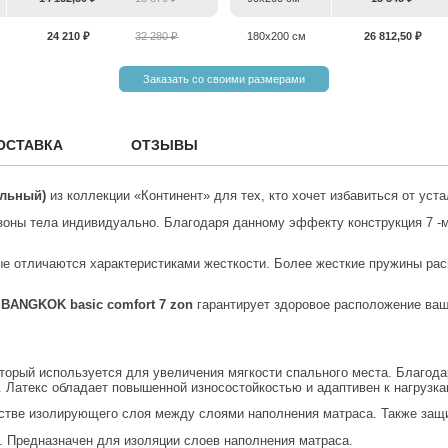
24 210 ₽
32 280 ₽
180х200 см
26 812,50 ₽
Заказать со своими размерами
ОСТАВКА
ОТЗЫВЫ
альный)
из коллекции «Континент» для тех, кто хочет избавиться от уст
 зоны тела индивидуально. Благодаря данному эффекту конструкция 7 -
е отличаются характеристиками жесткости. Более жесткие пружины рас
с
BANGKOK
basic comfort 7 zon
гарантирует здоровое расположение ваш
. Латекс обладает повышенной износостойкостью и адаптивен к нагрузка
естве изолирующего слоя между слоями наполнения матраса. Также защ
л. Предназначен для изоляции слоев наполнения матраса.