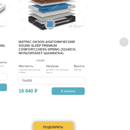
МАТРАС OKSON АНАТОМИЧЕСКИЙ
00,
SOUND SLEEP PREMIUM
COMFORT,CHESS-SPRING (S1140CH,
МУЛЬТИПАКЕТ-ШАХМАТКА)
1 отзыв
сота
Жесткость
Нагрузка
Высота
 мм
с разной жесткостью
до 190 кг на спальное
230 мм
сторон
место
70х200
18 840 ₽
В корзину
ПОДОБРАТЬ