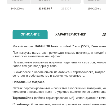
140х200 см
21 847,50 ₽
29 130 ₽
160х200 см
ОПИСАНИЕ
ХАРАКТЕРИСТИКИ
Д
Мягкий матрас
BANGKOK
basic
comfort
7 zon
(S512, 7-ми зон
При нагрузке на матрас происходит сжатие пружин для каждой
и высокий анатомический эффект.
Независимые зональные пружины поделены на семь зон, которы
более точную поддержку тела.
В комплексе с наполнением из латекса и термовойлока, матра
сочетает в себе качество и доступную стоимость.
Наполнение матраса.
Латекс
перфорированный – пористый экологичный материал, который используется для увеличения мягкости спального места. Благодаря эластичным свойствам он хорошо подстраивается под тело
человека и позволяет принять удобное положение во время сна
Термовойлок
(войлок термопресованный)- используется в кач
Спанбонд
- облицовочный, тонкий и прочный нетканый материа