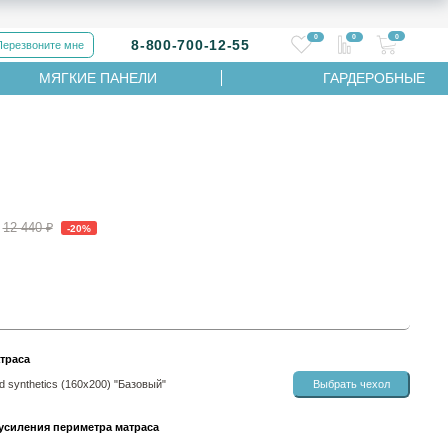
0
0
0
8-800-700-12-55
Перезвоните мне
МЯГКИЕ ПАНЕЛИ
ГАРДЕРОБНЫЕ
12 440 ₽
-20%
траса
 synthetics (160х200) "Базовый"
Выбрать чехол
усиления периметра матраса