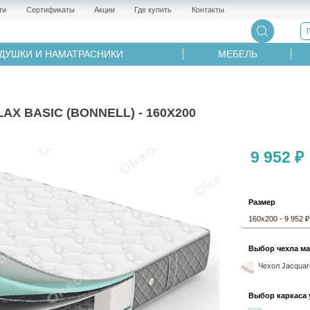
ти
Сертификаты
Акции
Где купить
Контакты
ДУШКИ И НАМАТРАСНИКИ
МЕБЕЛЬ
 BASIC (BONNELL) - 160Х200
9 952 ₽
Размер
160х200 - 9 952 ₽
Выбор чехла ма
Чехол Jacquard
Выбор каркаса 