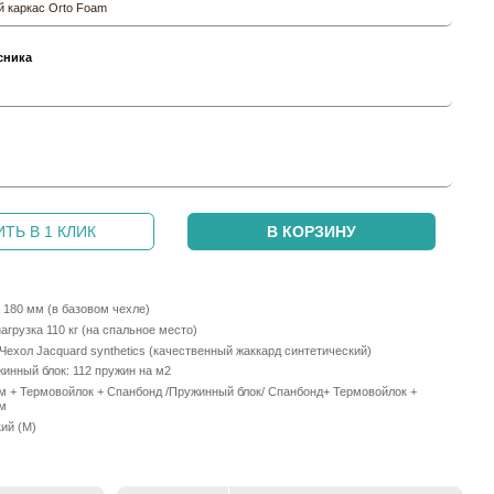
 каркас Orto Foam
сника
и
ТЬ В 1 КЛИК
В КОРЗИНУ
 180 мм (в базовом чехле)
грузка 110 кг (на спальное место)
Чехол Jacquard synthetics (качественный жаккард синтетический)
инный блок: 112 пружин на м2
мм + Термовойлок + Спанбонд /Пружинный блок/ Спанбонд+ Термовойлок +
мм
ий (М)