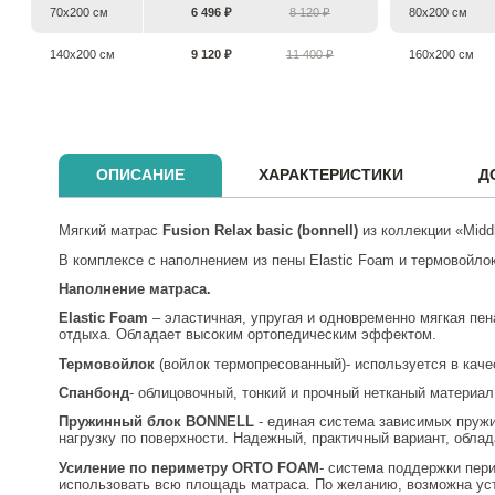
70х200 см
6 496 ₽
8 120 ₽
80х200 см
140х200 см
9 120 ₽
11 400 ₽
160х200 см
ОПИСАНИЕ
ХАРАКТЕРИСТИКИ
Д
Мягкий матрас
Fusion
Relax
basic (
bonnell
)
из коллекции «Midd
В комплексе с наполнением из пены Elastic Foam и термовойло
Наполнение матраса.
Elastic Foam
– эластичная, упругая и одновременно мягкая пе
отдыха. Обладает высоким ортопедическим эффектом.
Термовойлок
(войлок термопресованный)- используется в кач
Спанбонд
- облицовочный, тонкий и прочный нетканый материа
Пружинный блок BONNELL
- единая система зависимых пруж
нагрузку по поверхности. Надежный, практичный вариант, обл
Усиление по периметру
ORTO FOAM
- система поддержки пер
использовать всю площадь матраса. По желанию, возможна ус