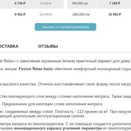
6 736 ₽
8 420 ₽
90х200 см
7 168 ₽
9 952 ₽
12 440 ₽
180х200 см
10 992 ₽
Заказать со своими размерами
ОСТАВКА
ОТЗЫВЫ
le Relax» c зависимым пружинным блоком практичный вариант для дома 
ка, матрас
Fusion Relax basic
обеспечит комфортный полноценный отдых.
на высокого качества. Отлично восстанавливает свою форму после нагр
естве изолирующего слоя между слоями наполнения матраса. Также защ
л. Предназначен для изоляции слоев наполнения матраса.
ин, соединенных между собой. Плотность - 112 пружин на м². При нагр
адающий длительным эксплуатационным сроком.
иметра матраса из пенополиуретана. С ее помощью создается дополнител
тановка
инновационного каркаса усиления периметра
из пенополиуре