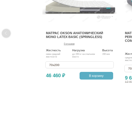
МАТРАС OKSON АНАТОМИЧЕСКИЙ
МАТ
MONO LATEX BASIC (SPRINGLESS)
PER
COM
0 отзывов
Жесткость
Нагрузка
Высота
Жест
ниже средней
до 150 кг на спальное
150 мм
жесткости
место
средн
жестк
70х200
70
46 460 ₽
В корзину
9 6
12 8