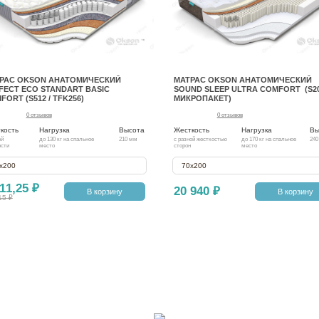
РАС OKSON АНАТОМИЧЕСКИЙ
МАТРАС OKSON АНАТОМИЧЕСКИЙ
FECT ECO STANDART BASIC
SOUND SLEEP ULTRA COMFORT (S20
FORT (S512 / TFK256)
МИКРОПАКЕТ)
0 отзывов
0 отзывов
кость
Нагрузка
Высота
Жесткость
Нагрузка
Вы
ей
до 130 кг на спальное
210 мм
с разной жесткостью
до 170 кг на спальное
240
ости
место
сторон
место
х200
70х200
11,25 ₽
20 940 ₽
В корзину
В корзину
15 ₽