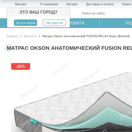
Москва
О компании
Каталог
Доставка и оплата
Новос
ЭТО ВАШ ГОРОД?
МАТРАСЫ
КРОВАТИ
ПО
Да все верно
Нет другой
Главная
Матрасы
Матрас Okson анатомический FUSION RELAX Basic (Bonnell)
МАТРАС OKSON АНАТОМИЧЕСКИЙ FUSION RELAX
-20%