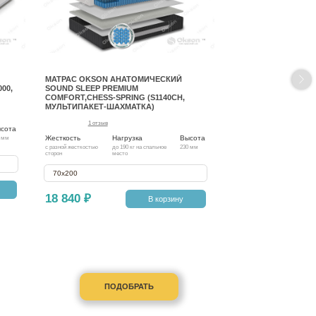
МАТРАС OKSON АНАТОМИЧЕСКИЙ
00,
SOUND SLEEP PREMIUM
COMFORT,CHESS-SPRING (S1140CH,
МУЛЬТИПАКЕТ-ШАХМАТКА)
1 отзыв
сота
Жесткость
Нагрузка
Высота
 мм
с разной жесткостью
до 190 кг на спальное
230 мм
сторон
место
70х200
18 840 ₽
В корзину
ПОДОБРАТЬ