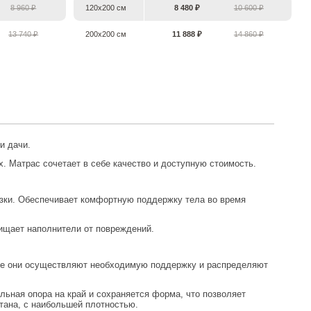
8 960 ₽
120х200 см
8 480 ₽
10 600 ₽
13 740 ₽
200х200 см
11 888 ₽
14 860 ₽
и дачи.
 Матрас сочетает в себе качество и доступную стоимость.
узки. Обеспечивает комфортную поддержку тела во время
ищает наполнители от повреждений.
узке они осуществляют необходимую поддержку и распределяют
ьная опора на край и сохраняется форма, что позволяет
тана, с наибольшей плотностью.