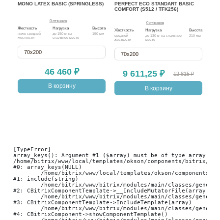
MONO LATEX BASIC (SPRINGLESS)
PERFECT ECO STANDART BASIC
SO
COMFORT (S512 / TFK256)
(S2
0 отзывов
0 отзывов
Жесткость
Нагрузка
Высота
Жесткость
Нагрузка
Высота
Жест
ниже средней
до 150 кг на
150 мм
средней
до 130 кг на спальное
210 мм
с ра
жесткости
спальное место
жесткости
место
жест
стор
70х200
70х200
46 460 ₽
9 611,25 ₽
12 815 ₽
В корзину
В корзину
[TypeError] 

array_keys(): Argument #1 ($array) must be of type array, nu
/home/bitrix/www/local/templates/okson/components/bitrix/cat
#0: array_keys(NULL)

	/home/bitrix/www/local/templates/okson/components/bitrix/catalog.item/bootstrap_v4/result_modifier.php:118

#1: include(string)

	/home/bitrix/www/bitrix/modules/main/classes/general/component_template.php:947

#2: CBitrixComponentTemplate->__IncludeMutatorFile(array, arr
	/home/bitrix/www/bitrix/modules/main/classes/general/component_template.php:854

#3: CBitrixComponentTemplate->IncludeTemplate(array)

	/home/bitrix/www/bitrix/modules/main/classes/general/component.php:784

#4: CBitrixComponent->showComponentTemplate()
