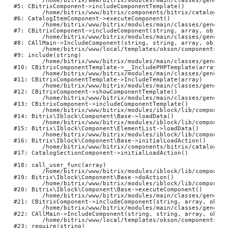
	/home/bitrix/www/bitrix/modules/main/classes/general/component.php:724

#5: CBitrixComponent->includeComponentTemplate()

	/home/bitrix/www/bitrix/components/bitrix/catalog.item/class.php:40

#6: CatalogItemComponent->executeComponent()

	/home/bitrix/www/bitrix/modules/main/classes/general/component.php:668

#7: CBitrixComponent->includeComponent(string, array, object,
	/home/bitrix/www/bitrix/modules/main/classes/general/main.php:1195

#8: CAllMain->IncludeComponent(string, string, array, object,
	/home/bitrix/www/local/templates/okson/components/bitrix/catalog.section/nbCatalogSectionSlider/template.php:256

#9: include(string)

	/home/bitrix/www/bitrix/modules/main/classes/general/component_template.php:790

#10: CBitrixComponentTemplate->__IncludePHPTemplate(array, a
	/home/bitrix/www/bitrix/modules/main/classes/general/component_template.php:885

#11: CBitrixComponentTemplate->IncludeTemplate(array)

	/home/bitrix/www/bitrix/modules/main/classes/general/component.php:784

#12: CBitrixComponent->showComponentTemplate()

	/home/bitrix/www/bitrix/modules/main/classes/general/component.php:724

#13: CBitrixComponent->includeComponentTemplate()

	/home/bitrix/www/bitrix/modules/iblock/lib/component/base.php:4710

#14: Bitrix\Iblock\Component\Base->loadData()

	/home/bitrix/www/bitrix/modules/iblock/lib/component/elementlist.php:1330

#15: Bitrix\Iblock\Component\ElementList->loadData()

	/home/bitrix/www/bitrix/modules/iblock/lib/component/base.php:4689

#16: Bitrix\Iblock\Component\Base->initialLoadAction()

	/home/bitrix/www/bitrix/components/bitrix/catalog.section/class.php:354

#17: CatalogSectionComponent->initialLoadAction()

#18: call_user_func(array)

	/home/bitrix/www/bitrix/modules/iblock/lib/component/base.php:4876

#19: Bitrix\Iblock\Component\Base->doAction()

	/home/bitrix/www/bitrix/modules/iblock/lib/component/base.php:4894

#20: Bitrix\Iblock\Component\Base->executeComponent()

	/home/bitrix/www/bitrix/modules/main/classes/general/component.php:668

#21: CBitrixComponent->includeComponent(string, array, objec
	/home/bitrix/www/bitrix/modules/main/classes/general/main.php:1195

#22: CAllMain->IncludeComponent(string, string, array, object
	/home/bitrix/www/local/templates/okson/components/bitrix/catalog/.default/element.php:786

#23: require(string)
