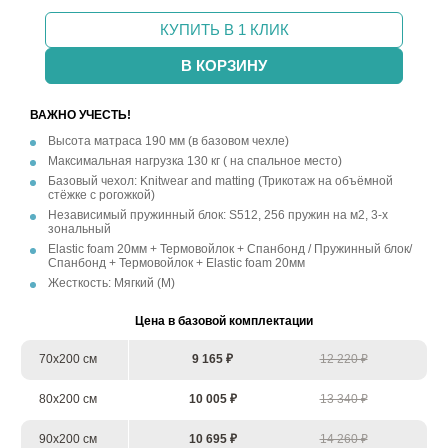
КУПИТЬ В 1 КЛИК
В КОРЗИНУ
ВАЖНО УЧЕСТЬ!
Высота матраса 190 мм (в базовом чехле)
Максимальная нагрузка 130 кг ( на спальное место)
Базовый чехол: Knitwear and matting (Трикотаж на объёмной
стёжке с рогожкой)
Независимый пружинный блок: S512, 256 пружин на м2, 3-х
зональный
Elastic foam 20мм + Термовойлок + Спанбонд / Пружинный блок/
Спанбонд + Термовойлок + Elastic foam 20мм
Жесткость: Мягкий (М)
Цена в базовой комплектации
70х200 см
9 165 ₽
12 220 ₽
80х200 см
10 005 ₽
13 340 ₽
90х200 см
10 695 ₽
14 260 ₽