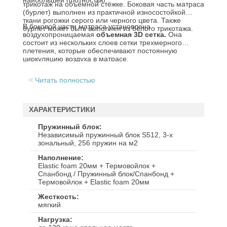
наибольшей плотностью.
трикотаж на объёмной стёжке. Боковая часть матраса
(бурлет) выполнен из практичной износостойкой
ткани рогожки серого или черного цвета. Также
В боковой части матраса установлена
бурлет может быть выполнен из белого трикотажа.
воздухопроницаемая
объемная 3D сетка.
Она
состоит из нескольких слоев сетки трехмерного
плетения, которые обеспечивают постоянную
циркуляцию воздуха в матрасе.
Читать полностью
ХАРАКТЕРИСТИКИ
Пружинный блок
Независимый пружинный блок S512, 3-х
зональный, 256 пружин на м2
Наполнение
Elastic foam 20мм + Термовойлок +
Спанбонд / Пружинный блок/Спанбонд +
Термовойлок + Elastic foam 20мм
Жесткость
мягкий
Нагрузка