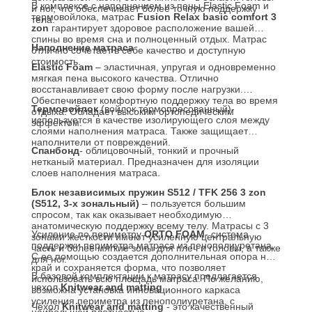
В комплексе с наполнением из пены Elastic Foam и
и ног, что обеспечивает более точную поддержку
термовойлока, матрас
Fusion Relax basic comfort 3
тела.
zon
гарантирует здоровое расположение вашей
спины во время сна и полноценный отдых. Матрас
Наполнение матраса
отлично сочетает в себе качество и доступную
стоимость.
Elastic Foam
– эластичная, упругая и одновременно
мягкая пена высокого качества. Отлично
восстанавливает свою форму после нагрузки.
Обеспечивает комфортную поддержку тела во время
Термовойлок
(войлок термопресованный)-
отдыха. Обладает высоким ортопедическим
используется в качестве изолирующего слоя между
эффектом.
слоями наполнения матраса. Также защищает
наполнители от повреждений.
Спанбонд
- облицовочный, тонкий и прочный
нетканый материал. Предназначен для изоляции
слоев наполнения матраса.
Блок независимых пружин S512 / TFK 256 3 zon
(S512, 3-х зональный)
– пользуется большим
спросом, так как оказывает необходимую
анатомическую поддержку всему телу. Матрасы с 3
Усиление по периметру
ORTO FOAM
- система
зонами жесткости имеют усиленную центральную
поддержки периметра матраса из пенополиуретана.
часть и более мягкие зоны для плеч и головы, а также
С ее помощью создается дополнительная опора на
для ног.
край и сохраняется форма, что позволяет
В базовой комплектации к матрасу предлагается
использовать всю площадь матраса. По желанию,
чехол
Knitwear and matting
.
возможна установка инновационного каркаса
усиления периметра из пенополиуретана, с
Чехол
Knitwear and matting
- это качественный