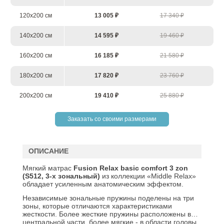
120х200 см
13 005 ₽
17 340 ₽
140х200 см
14 595 ₽
19 460 ₽
160х200 см
16 185 ₽
21 580 ₽
180х200 см
17 820 ₽
23 760 ₽
200х200 см
19 410 ₽
25 880 ₽
Заказать со своими размерами
ОПИСАНИЕ
Мягкий матрас
Fusion
Relax
basic comfort 3 zon
(S512, 3-х зональный)
из коллекции «Middle Relax»
обладает усиленным анатомическим эффектом.
Независимые зональные пружины поделены на три
зоны, которые отличаются характеристиками
жесткости. Более жесткие пружины расположены в
центральной части, более мягкие - в области головы