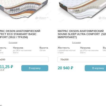
РАС OKSON АНАТОМИЧЕСКИЙ
МАТРАС OKSON АНАТОМИЧЕСКИЙ
FECT ECO STANDART BASIC
SOUND SLEEP ULTRA COMFORT (S20
FORT (S512 / TFK256)
МИКРОПАКЕТ)
0 отзывов
0 отзывов
кость
Нагрузка
Высота
Жесткость
Нагрузка
Вы
ей
до 130 кг на спальное
210 мм
с разной жесткостью
до 170 кг на спальное
240
ости
место
сторон
место
х200
70х200
11,25 ₽
20 940 ₽
В корзину
В корзину
15 ₽