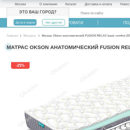
Москва
О компании
Каталог
Доставка и оплата
Новос
ЭТО ВАШ ГОРОД?
МАТРАСЫ
КРОВАТИ
ПО
Да все верно
Нет другой
Главная
Матрасы
Матрас Okson анатомический FUSION RELAX basic comfort (S5
МАТРАС OKSON АНАТОМИЧЕСКИЙ FUSION RELAX
-25%