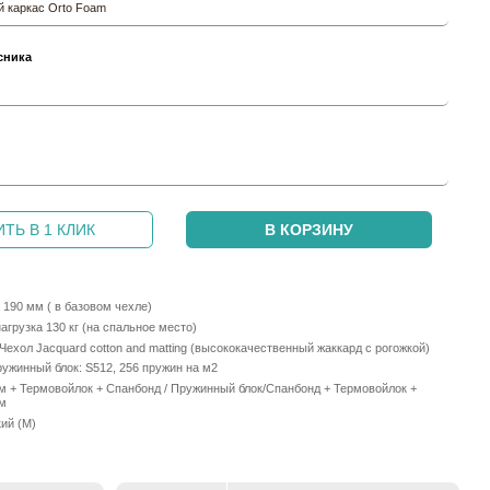
 каркас Orto Foam
сника
и
ТЬ В 1 КЛИК
В КОРЗИНУ
190 мм ( в базовом чехле)
грузка 130 кг (на спальное место)
Чехол Jacquard cotton and matting (высококачественный жаккард с рогожкой)
ужинный блок: S512, 256 пружин на м2
мм + Термовойлок + Спанбонд / Пружинный блок/Спанбонд + Термовойлок +
мм
ий (М)