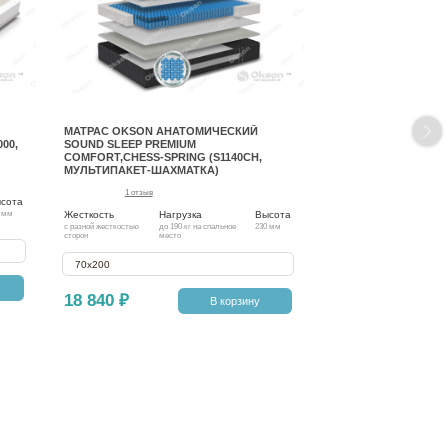
МАТРАС OKSON АНАТОМИЧЕСКИЙ
00,
SOUND SLEEP PREMIUM
COMFORT,CHESS-SPRING (S1140CH,
МУЛЬТИПАКЕТ-ШАХМАТКА)
1 отзыв
сота
Жесткость
Нагрузка
Высота
 мм
с разной жесткостью
до 190 кг на спальное
230 мм
сторон
место
70х200
18 840 ₽
В корзину