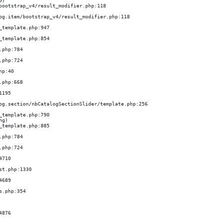
)

bootstrap_v4/result_modifier.php:118

g)
