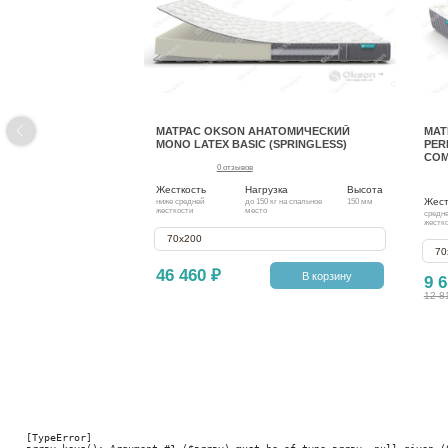
МАТРАС OKSON АНАТОМИЧЕСКИЙ
МАТ
MONO LATEX BASIC (SPRINGLESS)
PER
COM
0 отзывов
Жесткость
Нагрузка
Высота
Жест
ниже средней
до 150 кг на спальное
150 мм
жесткости
место
средн
жестк
70х200
70
46 460 ₽
В корзину
9 6
12 8
[TypeError] 
