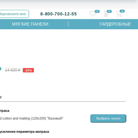
0
0
0
8-800-700-12-55
Перезвоните мне
МЯГКИЕ ПАНЕЛИ
ГАРДЕРОБНЫЕ
₽
14 820 ₽
-25%
 ₽
траса
 cotton and matting (120х200) "Базовый"
Выбрать чехол
усиления периметра матраса