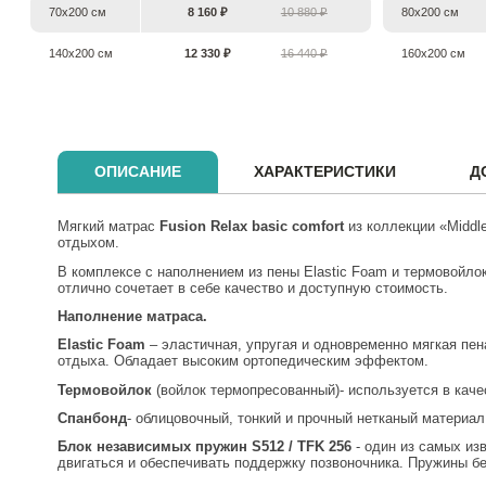
70х200 см
8 160 ₽
10 880 ₽
80х200 см
140х200 см
12 330 ₽
16 440 ₽
160х200 см
ОПИСАНИЕ
ХАРАКТЕРИСТИКИ
Д
Мягкий матрас
Fusion
Relax
basic comfort
из коллекции «Middl
отдыхом.
В комплексе с наполнением из пены Elastic Foam и термовойлок
отлично сочетает в себе качество и доступную стоимость.
Наполнение матраса.
Elastic Foam
– эластичная, упругая и одновременно мягкая пе
отдыха. Обладает высоким ортопедическим эффектом.
Термовойлок
(войлок термопресованный)- используется в кач
Спанбонд
- облицовочный, тонкий и прочный нетканый материа
Блок независимых пружин S512 / TFK 256
- один из самых из
двигаться и обеспечивать поддержку позвоночника. Пружины бе