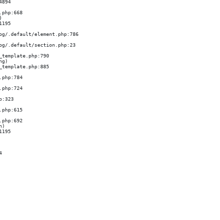


g)

)
