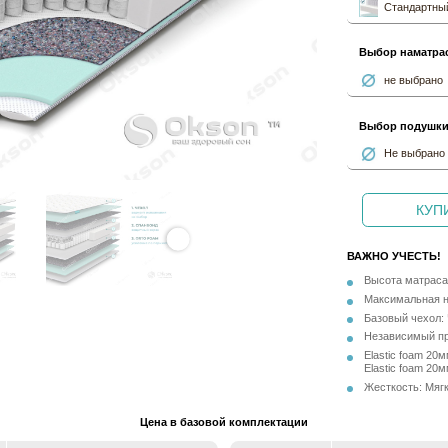
Стандартный
Выбор наматра
не выбрано
Выбор подушк
Не выбрано
КУПИ
ВАЖНО УЧЕСТЬ!
Высота матраса 
Максимальная на
Базовый чехол: 
Независимый пр
Elastic foam 20
Elastic foam 20
Жесткость: Мягк
Цена в базовой комплектации