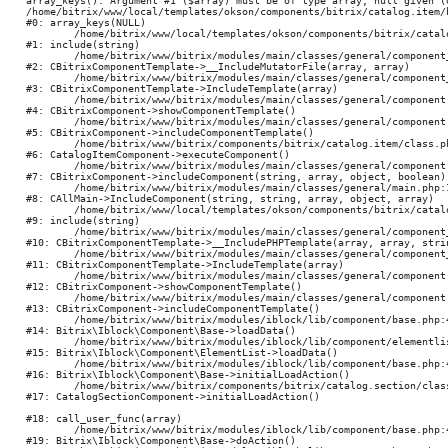
array_keys(): Argument #1 ($array) must be of type array, null given (0
/home/bitrix/www/local/templates/okson/components/bitrix/catalog.item/
#0: array_keys(NULL)

	/home/bitrix/www/local/templates/okson/components/bitrix/catalog.item/bootstrap_v4/result_modifier.php:118

#1: include(string)

	/home/bitrix/www/bitrix/modules/main/classes/general/component_template.php:947

#2: CBitrixComponentTemplate->__IncludeMutatorFile(array, array)

	/home/bitrix/www/bitrix/modules/main/classes/general/component_template.php:854

#3: CBitrixComponentTemplate->IncludeTemplate(array)

	/home/bitrix/www/bitrix/modules/main/classes/general/component.php:784

#4: CBitrixComponent->showComponentTemplate()

	/home/bitrix/www/bitrix/modules/main/classes/general/component.php:724

#5: CBitrixComponent->includeComponentTemplate()

	/home/bitrix/www/bitrix/components/bitrix/catalog.item/class.php:40

#6: CatalogItemComponent->executeComponent()

	/home/bitrix/www/bitrix/modules/main/classes/general/component.php:668

#7: CBitrixComponent->includeComponent(string, array, object, boolean)

	/home/bitrix/www/bitrix/modules/main/classes/general/main.php:1195

#8: CAllMain->IncludeComponent(string, string, array, object, array)

	/home/bitrix/www/local/templates/okson/components/bitrix/catalog.section/nbCatalogSectionSlider/template.php:256

#9: include(string)

	/home/bitrix/www/bitrix/modules/main/classes/general/component_template.php:790

#10: CBitrixComponentTemplate->__IncludePHPTemplate(array, array, strin
	/home/bitrix/www/bitrix/modules/main/classes/general/component_template.php:885

#11: CBitrixComponentTemplate->IncludeTemplate(array)

	/home/bitrix/www/bitrix/modules/main/classes/general/component.php:784

#12: CBitrixComponent->showComponentTemplate()

	/home/bitrix/www/bitrix/modules/main/classes/general/component.php:724

#13: CBitrixComponent->includeComponentTemplate()

	/home/bitrix/www/bitrix/modules/iblock/lib/component/base.php:4710

#14: Bitrix\Iblock\Component\Base->loadData()

	/home/bitrix/www/bitrix/modules/iblock/lib/component/elementlist.php:1330

#15: Bitrix\Iblock\Component\ElementList->loadData()

	/home/bitrix/www/bitrix/modules/iblock/lib/component/base.php:4689

#16: Bitrix\Iblock\Component\Base->initialLoadAction()

	/home/bitrix/www/bitrix/components/bitrix/catalog.section/class.php:354

#17: CatalogSectionComponent->initialLoadAction()

#18: call_user_func(array)

	/home/bitrix/www/bitrix/modules/iblock/lib/component/base.php:4876

#19: Bitrix\Iblock\Component\Base->doAction()
