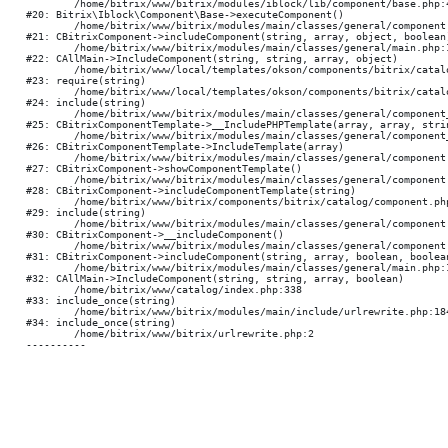
	/home/bitrix/www/bitrix/modules/iblock/lib/component/base.php:4894

#20: Bitrix\Iblock\Component\Base->executeComponent()

	/home/bitrix/www/bitrix/modules/main/classes/general/component.php:668

#21: CBitrixComponent->includeComponent(string, array, object, boolean)
	/home/bitrix/www/bitrix/modules/main/classes/general/main.php:1195

#22: CAllMain->IncludeComponent(string, string, array, object)

	/home/bitrix/www/local/templates/okson/components/bitrix/catalog/.default/element.php:786

#23: require(string)

	/home/bitrix/www/local/templates/okson/components/bitrix/catalog/.default/section.php:23

#24: include(string)

	/home/bitrix/www/bitrix/modules/main/classes/general/component_template.php:790

#25: CBitrixComponentTemplate->__IncludePHPTemplate(array, array, strin
	/home/bitrix/www/bitrix/modules/main/classes/general/component_template.php:885

#26: CBitrixComponentTemplate->IncludeTemplate(array)

	/home/bitrix/www/bitrix/modules/main/classes/general/component.php:784

#27: CBitrixComponent->showComponentTemplate()

	/home/bitrix/www/bitrix/modules/main/classes/general/component.php:724

#28: CBitrixComponent->includeComponentTemplate(string)

	/home/bitrix/www/bitrix/components/bitrix/catalog/component.php:323

#29: include(string)

	/home/bitrix/www/bitrix/modules/main/classes/general/component.php:615

#30: CBitrixComponent->__includeComponent()

	/home/bitrix/www/bitrix/modules/main/classes/general/component.php:692

#31: CBitrixComponent->includeComponent(string, array, boolean, boolean
	/home/bitrix/www/bitrix/modules/main/classes/general/main.php:1195

#32: CAllMain->IncludeComponent(string, string, array, boolean)

	/home/bitrix/www/catalog/index.php:338

#33: include_once(string)

	/home/bitrix/www/bitrix/modules/main/include/urlrewrite.php:184

#34: include_once(string)

	/home/bitrix/www/bitrix/urlrewrite.php:2
