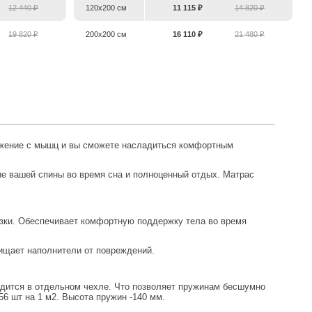
12 440 ₽
120х200 см
11 115 ₽
14 820 ₽
19 820 ₽
200х200 см
16 110 ₽
21 480 ₽
ряжение с мышц и вы сможете насладиться комфортным
е вашей спины во время сна и полноценный отдых. Матрас
узки. Обеспечивает комфортную поддержку тела во время
ищает наполнители от повреждений.
одится в отдельном чехле. Что позволяет пружинам бесшумно
6 шт на 1 м2. Высота пружин -140 мм.