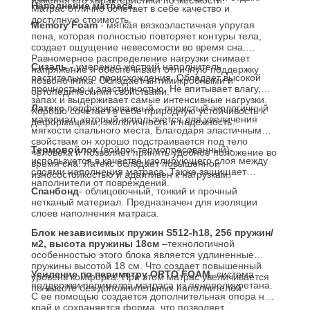
изменяя его характеристики по жесткости!
Наполнение матраса.
Матрас отлично сочетает в себе качество и
доступную стоимость.
Memory Foam
- мягкая вязкоэластичная упругая
пена, которая полностью повторяет контуры тела,
создает ощущение невесомости во время сна.
Равномерное распределение нагрузки снимает
Сизаль -
умеренно жесткий наполнитель
напряжение и обеспечивает отличную поддержку
растительного происхождения. Обладает высокой
позвоночника. Обладает антимикробными и
прочностью и эластичностью. Не впитывает влагу,
ортопедическими свойствами.
запах и выдерживает самые интенсивные нагрузки.
Латекс
перфорированный – пористый экологичный
Хорошо сочетает в себе природную устойчивость к
материал, который используется для увеличения
деформациям, экологичность и надежность.
мягкости спального места. Благодаря эластичным
свойствам он хорошо подстраивается под тело
Термовойлок
(войлок термопресованный)-
человека и позволяет принять удобное положение во
используется в качестве изолирующего слоя между
время сна. Латекс обладает повышенной
слоями наполнения матраса. Также защищает
износостойкостью и адаптивен к нагрузкам.
наполнители от повреждений.
Спанбонд
- облицовочный, тонкий и прочный
нетканый материал. Предназначен для изоляции
слоев наполнения матраса.
Блок независимых пружин S512-h18, 256 пружин/
м2, высота пружины 18см
–технологичной
особенностью этого блока является удлиненные
пружины высотой 18 см. Что создает повышенный
Усиление по периметру
ORTO FOAM
- система
уровень комфорта. При этом матрас увеличивается
поддержки периметра матраса из пенополиуретана.
по высоте без дополнительных наполнителей.
С ее помощью создается дополнительная опора на
край и сохраняется форма, что позволяет