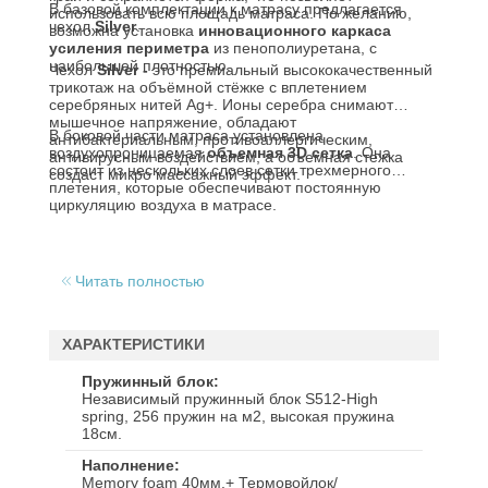
В базовой комплектации к матрасу предлагается
использовать всю площадь матраса. По желанию,
чехол
Silver
.
возможна установка
инновационного каркаса
усиления периметра
из пенополиуретана, с
наибольшей плотностью.
Чехол
Silver -
это премиальный высококачественный
трикотаж на объёмной стёжке с вплетением
серебряных нитей Ag+. Ионы серебра снимают
мышечное напряжение, обладают
В боковой части матраса установлена
антибактериальным, противоаллергическим,
воздухопроницаемая
объемная 3D сетка
. Она
антивирусным воздействием, а объемная стежка
состоит из нескольких слоев сетки трехмерного
создаст микро массажный эффект.
плетения, которые обеспечивают постоянную
циркуляцию воздуха в матрасе.
Читать полностью
ХАРАКТЕРИСТИКИ
Пружинный блок
Независимый пружинный блок S512-High
spring, 256 пружин на м2, высокая пружина
18см.
Наполнение
Memory foam 40мм.+ Термовойлок/