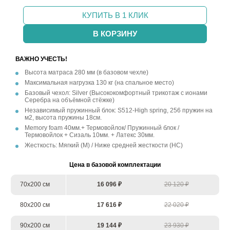
КУПИТЬ В 1 КЛИК
В КОРЗИНУ
ВАЖНО УЧЕСТЬ!
Высота матраса 280 мм (в базовом чехле)
Максимальная нагрузка 130 кг (на спальное место)
Базовый чехол: Silver (Высококомфортный трикотаж с ионами
Серебра на объёмной стёжке)
Независимый пружинный блок: S512-High spring, 256 пружин на
м2, высота пружины 18см.
Memory foam 40мм.+ Термовойлок/ Пружинный блок /
Термовойлок + Сизаль 10мм. + Латекс 30мм.
Жесткость: Мягкий (М) / Ниже средней жесткости (НС)
Цена в базовой комплектации
70х200 см
16 096 ₽
20 120 ₽
80х200 см
17 616 ₽
22 020 ₽
90х200 см
19 144 ₽
23 930 ₽