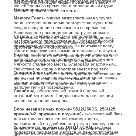
double-spring
гарантирует здоровое расположение
разницу нагрузки для людей с разницей в весе.
вашей спины во время сна и полноценный отдых.
Наполнение матраса.
Матрас премиального сегмента.
Memory Foam
- мягкая вязкоэластичная упругая
пена, которая полностью повторяет контуры тела,
создает ощущение невесомости во время сна.
Равномерное распределение нагрузки снимает
Сизаль
- умеренно жесткий наполнитель
напряжение и обеспечивает отличную поддержку
растительного происхождения. Обладает высокой
позвоночника. Обладает антимикробными и
прочностью и эластичностью. Не впитывает влагу,
ортопедическими свойствами.
запах и выдерживает самые интенсивные нагрузки.
Латекс
перфорированный – пористый экологичный
Хорошо сочетает в себе природную устойчивость к
материал, который используется для увеличения
деформациям, экологичность и надежность.
мягкости спального места. Благодаря эластичным
свойствам он хорошо подстраивается под тело
Термовойлок
(войлок термопресованный)-
человека и позволяет принять удобное положение во
используется в качестве изолирующего слоя между
время сна. Латекс обладает повышенной
слоями наполнения матраса. Также защищает
износостойкостью и адаптивен к нагрузкам.
наполнители от повреждений.
Спанбонд
- облицовочный, тонкий и прочный
нетканый материал. Предназначен для изоляции
слоев наполнения матраса.
Блок независимых пружин S512/250DS, 256/125
пружин/м2, пружина в пружине)-
эксклюзивный блок
для матрасов повышенной комфортности,
рассчитанный на двойную нагрузку и разницу в весе
Усиление по периметру
ORTO FOAM
- система
до 50 кг. Уникальная конструкция состоит из двух
поддержки периметра матраса из пенополиуретана.
пружин: в более мягкой пружине находится более