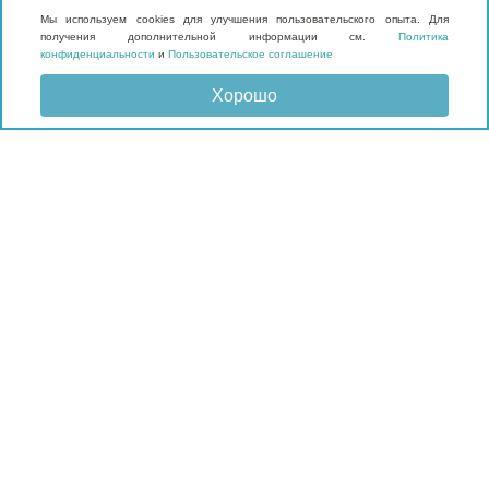
Мы используем cookies для улучшения пользовательского опыта. Для
получения дополнительной информации см.
Политика
конфиденциальности
и
Пользовательское соглашение
Хорошо
Отправить запрос
КАТАЛОГ
Матрасы
Кровати
Подушки и наматрасники
Мебель
Мягкие панели