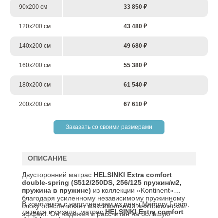
90х200 см
33 850 ₽
120х200 см
43 480 ₽
140х200 см
49 680 ₽
160х200 см
55 380 ₽
180х200 см
61 540 ₽
200х200 см
67 610 ₽
Заказать со своими размерами
ОПИСАНИЕ
Двусторонний матрас
HELSINKI
Extra
comfort
double
-
spring
(
S
512/250
DS
, 256/125 пружин/м2,
пружина в пружине)
из коллекции «Kontinent»
благодаря усиленному независимому пружинному
В комплексе с наполнением из пены Memory Foam,
блоку обеспечивает максимальный анатомический
латекса и сизаля, матрас
HELSINKI
Extra comfort
эффект. Он надежен и рассчитан на большую