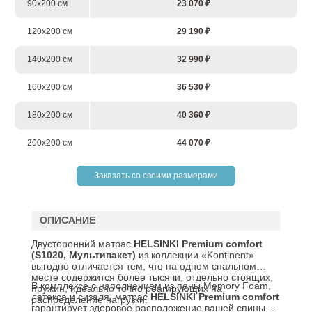
90х200 см
23 070 ₽
120х200 см
29 190 ₽
140х200 см
32 990 ₽
160х200 см
36 530 ₽
180х200 см
40 360 ₽
200х200 см
44 070 ₽
Заказать со своими размерами
ОПИСАНИЕ
Двусторонний матрас
HELSINKI
Premium
comfort
(S1020, Мультипакет)
из коллекции «Kontinent»
выгодно отличается тем, что на одном спальном
месте содержится более тысячи, отдельно стоящих,
В комплексе с наполнением из пены Memory Foam,
пружин, идеально точно реагирующих на
латекса и сизаля, матрас
HELSINKI
Premium comfort
распределение нагрузки.
гарантирует здоровое расположение вашей спины во