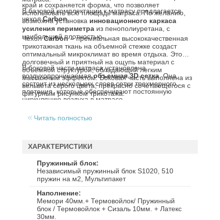
край и сохраняется форма, что позволяет
В базовой комплектации к матрасу предлагается
использовать всю площадь матраса. По желанию,
чехол
Carbon
.
возможна установка
инновационного каркаса
усиления периметра
из пенополиуретана, с
наибольшей плотностью.
Чехол
Carbon –
премиальная высококачественная
трикотажная ткань на объемной стежке создаст
оптимальный микроклимат во время отдыха. Это
долговечный и приятный на ощупь материал с
В боковой части матраса установлена
объемной структурой, обладающий легким
воздухопроницаемая
объемная 3D сетка
. Она
массажным эффектом.
Боковая часть выполнена из
состоит из нескольких слоев сетки трехмерного
вельвета серого цвета, прекрасно сочетающегося с
плетения, которые обеспечивают постоянную
фигурным рисунком трикотажа.
циркуляцию воздуха в матрасе.
Читать полностью
ХАРАКТЕРИСТИКИ
Пружинный блок
Независимый пружинный блок S1020, 510
пружин на м2, Мультипакет
Наполнение
Мемори 40мм.+ Термовойлок/ Пружинный
блок / Термовойлок + Сизаль 10мм. + Латекс
30мм.