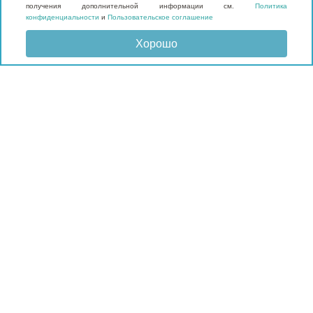
получения дополнительной информации см.
Политика
конфиденциальности
и
Пользовательское соглашение
Хорошо
Отправить запрос
КАТАЛОГ
Матрасы
Кровати
Подушки и наматрасники
Мебель
Мягкие панели
Гардеробные