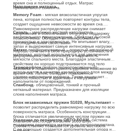
время сна и полноценный отдых. Матрас
Наполнение матраса.
премиального сегмента.
Memory Foam
- мягкая вязкоэластичная упругая
пена, которая полностью повторяет контуры тела,
создает ощущение невесомости во время сна.
Равномерное распределение нагрузки снимает
Сизаль
- умеренно жесткий наполнитель
напряжение и обеспечивает отличную поддержку
растительного происхождения. Обладает высокой
позвоночника. Обладает антимикробными и
прочностью и эластичностью. Не впитывает влагу,
ортопедическими свойствами.
запах и выдерживает самые интенсивные нагрузки.
Латекс
перфорированный – пористый экологичный
Хорошо сочетает в себе природную устойчивость к
материал, который используется для увеличения
деформациям, экологичность и надежность.
мягкости спального места. Благодаря эластичным
свойствам он хорошо подстраивается под тело
Термовойлок
(войлок термопресованный)-
человека и позволяет принять удобное положение во
используется в качестве изолирующего слоя между
время сна. Латекс обладает повышенной
слоями наполнения матраса. Также защищает
износостойкостью и адаптивен к нагрузкам.
наполнители от повреждений.
Спанбонд
- облицовочный, тонкий и прочный
нетканый материал. Предназначен для изоляции
слоев наполнения матраса.
Блок независимых пружин S1020, Мультипакет –
позволит распределить равномерно нагрузку по всю
поверхность матраса. Особенность конструкции
блока отличается увеличенным числом пружин на
Усиление по периметру
ORTO FOAM
- система
спальное место, где их более 1000 штук.
поддержки периметра матраса из пенополиуретана.
Соответственно повышается уровень жесткости
С ее помощью создается дополнительная опора на
матраса.