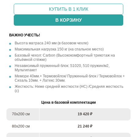
КУПИТЬ В 1 КЛИК
В КОРЗИНУ
ВАЖНО УЧЕСТЬ!
Высота матраса 240 мм (в базовом чехле)
Максимальная нагрузка 150 кг (на спальное место)
Базовый чехол: Carbon (Высококомфортный трикотаж на
объёмной стёжке)
Независимый пружинный блок: S1020, 510 пружин/м2,
Мультипакет
Мемори 40мм.+ Термовойлок/ Пружинный блок / Термовойлок +
Сизаль 10мм. + Латекс 30мм.
Жесткость: Ниже средней жесткости (НС) /Средняя жесткость
(с)
Цена в базовой комплектации
70х200 см
19 420 ₽
80х200 см
21 240 ₽