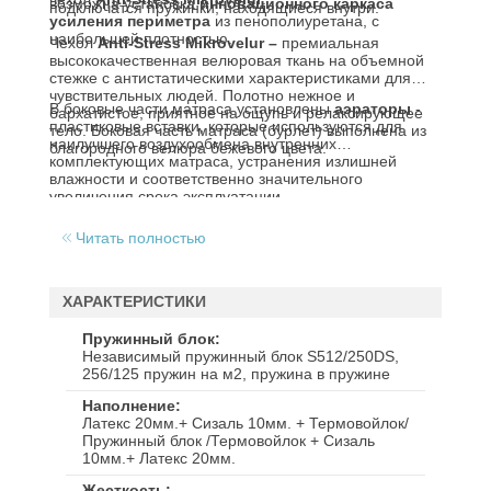
возможна установка
инновационного каркаса
подключатся пружинки, находящиеся внутри.
усиления периметра
из пенополиуретана, с
наибольшей плотностью.
Чехол
Anti-Stress Mikrovelur –
премиальная
высококачественная велюровая ткань на объемной
стежке с антистатическими характеристиками для
чувствительных людей. Полотно нежное и
В боковые части матраса установлены
аэраторы
-
бархатистое, приятное на ощупь и релаксирующее
пластиковые вставки, которые используются для
тело. Боковая часть матраса (бурлет) выполнена из
наилучшего воздухообмена внутренних
благородного велюра бежевого цвета.
комплектующих матраса, устранения излишней
влажности и соответственно значительного
увеличения срока эксплуатации.
Читать полностью
ХАРАКТЕРИСТИКИ
Пружинный блок
Независимый пружинный блок S512/250DS,
256/125 пружин на м2, пружина в пружине
Наполнение
Латекс 20мм.+ Сизаль 10мм. + Термовойлок/
Пружинный блок /Термовойлок + Сизаль
10мм.+ Латекс 20мм.
Жесткость