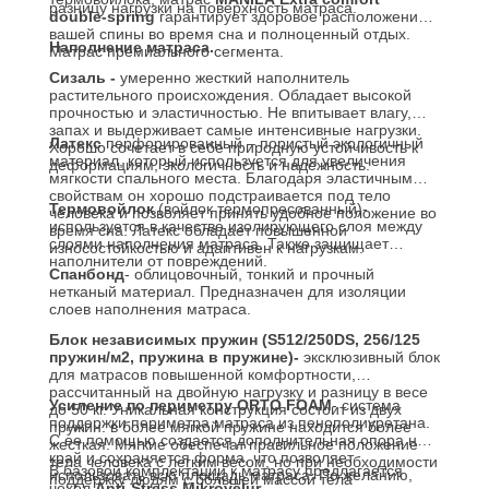
разницу нагрузки на поверхность матраса.
double-spring
гарантирует здоровое расположение
вашей спины во время сна и полноценный отдых.
Наполнение матраса.
Матрас премиального сегмента.
Сизаль -
умеренно жесткий наполнитель
растительного происхождения. Обладает высокой
прочностью и эластичностью. Не впитывает влагу,
запах и выдерживает самые интенсивные нагрузки.
Латекс
перфорированный – пористый экологичный
Хорошо сочетает в себе природную устойчивость к
материал, который используется для увеличения
деформациям, экологичность и надежность.
мягкости спального места. Благодаря эластичным
свойствам он хорошо подстраивается под тело
Термовойлок
(войлок термопресованный)-
человека и позволяет принять удобное положение во
используется в качестве изолирующего слоя между
время сна. Латекс обладает повышенной
слоями наполнения матраса. Также защищает
износостойкостью и адаптивен к нагрузкам.
наполнители от повреждений.
Спанбонд
- облицовочный, тонкий и прочный
нетканый материал. Предназначен для изоляции
слоев наполнения матраса.
Блок независимых пружин (S512/250DS, 256/125
пружин/м2, пружина в пружине)-
эксклюзивный блок
для матрасов повышенной комфортности,
рассчитанный на двойную нагрузку и разницу в весе
Усиление по периметру
ORTO FOAM
- система
до 50 кг. Уникальная конструкция состоит из двух
поддержки периметра матраса из пенополиуретана.
пружин: в более мягкой пружине находится более
С ее помощью создается дополнительная опора на
жесткая. Мягкие обеспечат правильное положение
край и сохраняется форма, что позволяет
тела человека с легким весом, но при необходимости
В базовой комплектации к матрасу предлагается
использовать всю площадь матраса. По желанию,
поддержку людям с большей массой тела
чехол
Anti-Stress Mikrovelur
.