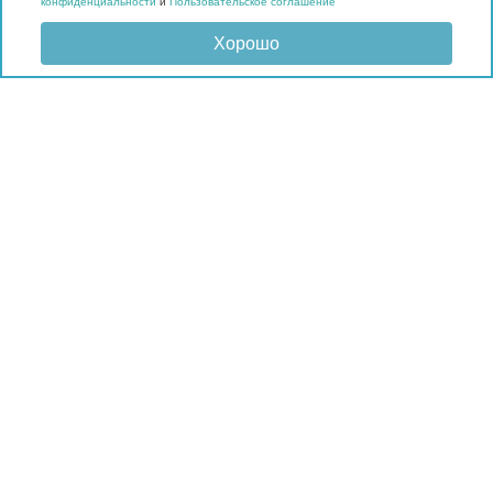
конфиденциальности
и
Пользовательское соглашение
Хорошо
Отправить запрос
КАТАЛОГ
Матрасы
Кровати
Подушки и наматрасники
Мебель
Мягкие панели
Гардеробные
Материалы