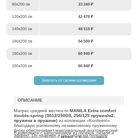
90х200 см
33 240 ₽
120х200 см
42 470 ₽
140х200 см
48 510 ₽
160х200 см
54 500 ₽
180х200 см
60 940 ₽
200х200 см
66 940 ₽
Заказать со своими размерами
ОПИСАНИЕ
Матрас средней жесткости
MANILA
Extra
comfort
double
-
spring
(
S
512/250
DS
, 256/125 пружин/м2,
пружина в пружине)
из коллекции «Kontinent»
благодаря усиленному независимому пружинному
блоку обеспечивает максимальный анатомический
В комплексе с наполнением из латекса, сизаля и
эффект. Он надежен и рассчитан на большую
термовойлока, матрас
MANILA Extra comfort