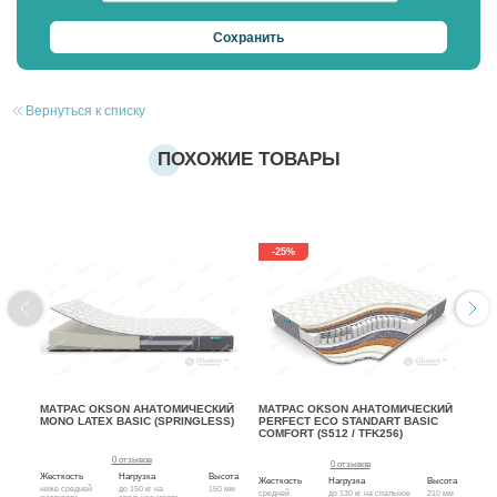
Вернуться к списку
ПОХОЖИЕ ТОВАРЫ
-25%
МАТРАС OKSON АНАТОМИЧЕСКИЙ
МАТРАС OKSON АНАТОМИЧЕСКИЙ
МА
MONO LATEX BASIC (SPRINGLESS)
PERFECT ECO STANDART BASIC
SO
COMFORT (S512 / TFK256)
(S2
0 отзывов
0 отзывов
Жесткость
Нагрузка
Высота
Жесткость
Нагрузка
Высота
Жест
ниже средней
до 150 кг на
150 мм
средней
до 130 кг на спальное
210 мм
с ра