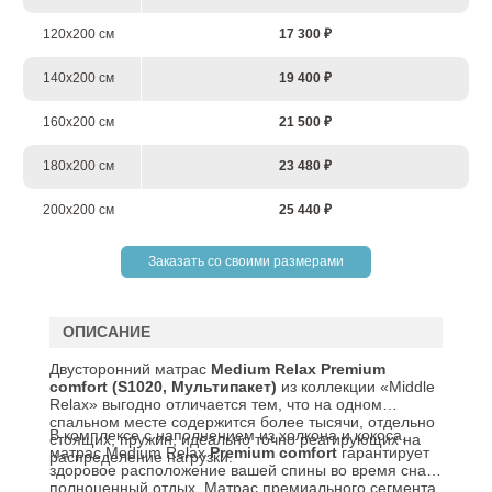
120х200 см
17 300 ₽
140х200 см
19 400 ₽
160х200 см
21 500 ₽
180х200 см
23 480 ₽
200х200 см
25 440 ₽
Заказать со своими размерами
ОПИСАНИЕ
Двусторонний матрас
Medium
Relax
Premium
comfort
(S1020, Мультипакет)
из коллекции «Middle
Relax» выгодно отличается тем, что на одном
спальном месте содержится более тысячи, отдельно
В комплексе с наполнением из холкона и кокоса,
стоящих, пружин, идеально точно реагирующих на
матрас Medium Relax
Premium comfort
гарантирует
распределение нагрузки.
здоровое расположение вашей спины во время сна и
полноценный отдых. Матрас премиального сегмента.