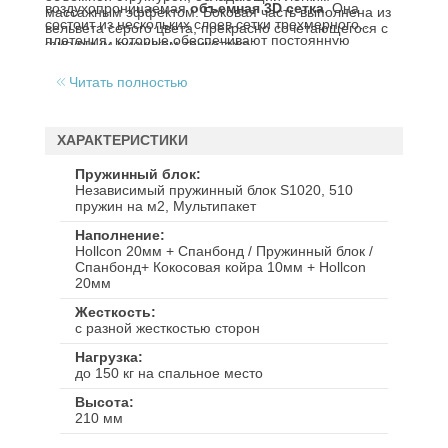
воздухопроницаемая
объемная 3D сетка
. Она
массажным эффектом. Боковая часть выполнена из
состоит из нескольких слоев сетки трехмерного
вельвета серого цвета, прекрасно сочетающегося с
плетения, которые обеспечивают постоянную
фигурным рисунком трикотажа.
циркуляцию воздуха в матрасе.
Читать полностью
ХАРАКТЕРИСТИКИ
Пружинный блок
Независимый пружинный блок S1020, 510
пружин на м2, Мультипакет
Наполнение
Hollcon 20мм + Спанбонд / Пружинный блок /
Спанбонд+ Кокосовая койра 10мм + Hollcon
20мм
Жесткость
с разной жесткостью сторон
Нагрузка
до 150 кг на спальное место
Высота
210 мм