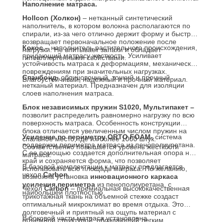
Наполнение матраса.
Hollcon (Холкон)
– нетканный синтетический
наполнитель, в котором волокна располагаются по
спирали, из-за чего отлично держит форму и быстро
возвращает первоначальное положение после
Кокос
– наполнитель растительного происхождения,
нагрузки. Не впитывает запахи и обладает
придающий матрасу жесткость. Усиливает
гипоаллергенными свойствами.
устойчивость матраса к деформациям, механическим
повреждениям при значительных нагрузках.
Спанбонд
- облицовочный, тонкий и прочный
Влагоустойчивый, надежный и прочный материал.
нетканый материал. Предназначен для изоляции
слоев наполнения матраса.
Блок независимых пружин S1020, Мультипакет –
позволит распределить равномерно нагрузку по всю
поверхность матраса. Особенность конструкции
блока отличается увеличенным числом пружин на
Усиление по периметру
ORTO FOAM
- система
спальное место, где их более 1000 штук.
поддержки периметра матраса из пенополиуретана.
Соответственно повышается уровень жесткости
С ее помощью создается дополнительная опора на
матраса.
край и сохраняется форма, что позволяет
В базовой комплектации к матрасу предлагается
использовать всю площадь матраса. По желанию,
чехол
Carbon
.
возможна установка
инновационного каркаса
усиления периметра
из пенополиуретана, с
Чехол
Carbon
– премиальная высококачественная
наибольшей плотностью.
трикотажная ткань на объемной стежке создаст
оптимальный микроклимат во время отдыха. Это
долговечный и приятный на ощупь материал с
В боковой части матраса установлена
объемной структурой, обладающий легким