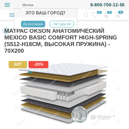
8-800-700-12-55
Москва
ЭТО ВАШ ГОРОД?
0
0
0
Да все верно
Нет другой
МАТРАС OKSON АНАТОМИЧЕСКИЙ
MEXICO BASIC COMFORT HIGH-SPRING
(S512-H18СМ, ВЫСОКАЯ ПРУЖИНА) -
70Х200
ХИТ
-20%