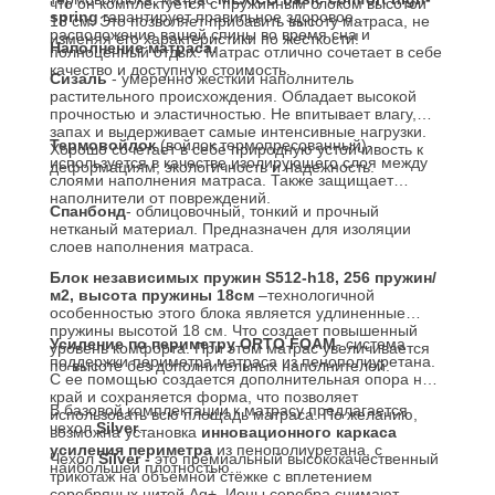
что он комплектуется с пружинным блоком высотой
spring
гарантирует правильное здоровое
18 см. Это позволяет прибавить высоту матраса, не
расположение вашей спины во время сна и
изменяя его характеристики по жесткости!
Наполнение матраса.
полноценный отдых. Матрас отлично сочетает в себе
качество и доступную стоимость.
Сизаль
- умеренно жесткий наполнитель
растительного происхождения. Обладает высокой
прочностью и эластичностью. Не впитывает влагу,
запах и выдерживает самые интенсивные нагрузки.
Термовойлок
(войлок термопресованный)-
Хорошо сочетает в себе природную устойчивость к
используется в качестве изолирующего слоя между
деформациям, экологичность и надежность.
слоями наполнения матраса. Также защищает
наполнители от повреждений.
Спанбонд
- облицовочный, тонкий и прочный
нетканый материал. Предназначен для изоляции
слоев наполнения матраса.
Блок независимых пружин S512-h18, 256 пружин/
м2, высота пружины 18см
–технологичной
особенностью этого блока является удлиненные
пружины высотой 18 см. Что создает повышенный
Усиление по периметру
ORTO FOAM
- система
уровень комфорта. При этом матрас увеличивается
поддержки периметра матраса из пенополиуретана.
по высоте без дополнительных наполнителей.
С ее помощью создается дополнительная опора на
край и сохраняется форма, что позволяет
В базовой комплектации к матрасу предлагается
использовать всю площадь матраса. По желанию,
чехол
Silver
.
возможна установка
инновационного каркаса
усиления периметра
из пенополиуретана, с
Чехол
Silver -
это премиальный высококачественный
наибольшей плотностью.
трикотаж на объёмной стёжке с вплетением
серебряных нитей Ag+. Ионы серебра снимают