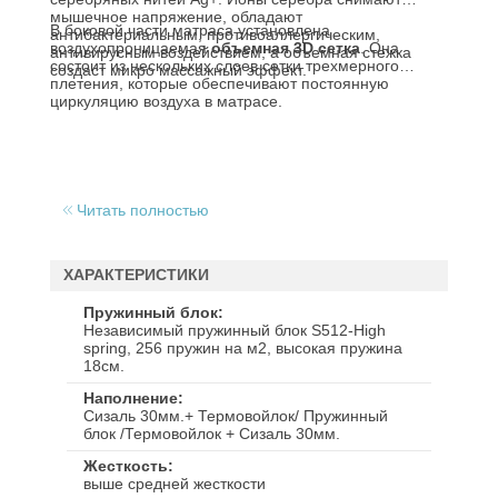
мышечное напряжение, обладают
В боковой части матраса установлена
антибактериальным, противоаллергическим,
воздухопроницаемая
объемная 3D сетка
. Она
антивирусным воздействием, а объемная стежка
состоит из нескольких слоев сетки трехмерного
создаст микро массажный эффект.
плетения, которые обеспечивают постоянную
циркуляцию воздуха в матрасе.
Читать полностью
ХАРАКТЕРИСТИКИ
Пружинный блок
Независимый пружинный блок S512-High
spring, 256 пружин на м2, высокая пружина
18см.
Наполнение
Cизаль 30мм.+ Термовойлок/ Пружинный
блок /Термовойлок + Сизаль 30мм.
Жесткость
выше средней жесткости