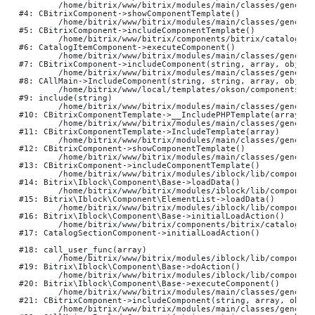
	/home/bitrix/www/bitrix/modules/main/classes/general/component.php:784

#4: CBitrixComponent->showComponentTemplate()

	/home/bitrix/www/bitrix/modules/main/classes/general/component.php:724

#5: CBitrixComponent->includeComponentTemplate()

	/home/bitrix/www/bitrix/components/bitrix/catalog.item/class.php:40

#6: CatalogItemComponent->executeComponent()

	/home/bitrix/www/bitrix/modules/main/classes/general/component.php:668

#7: CBitrixComponent->includeComponent(string, array, object,
	/home/bitrix/www/bitrix/modules/main/classes/general/main.php:1195

#8: CAllMain->IncludeComponent(string, string, array, object,
	/home/bitrix/www/local/templates/okson/components/bitrix/catalog.section/nbCatalogSectionSlider/template.php:256

#9: include(string)

	/home/bitrix/www/bitrix/modules/main/classes/general/component_template.php:790

#10: CBitrixComponentTemplate->__IncludePHPTemplate(array, a
	/home/bitrix/www/bitrix/modules/main/classes/general/component_template.php:885

#11: CBitrixComponentTemplate->IncludeTemplate(array)

	/home/bitrix/www/bitrix/modules/main/classes/general/component.php:784

#12: CBitrixComponent->showComponentTemplate()

	/home/bitrix/www/bitrix/modules/main/classes/general/component.php:724

#13: CBitrixComponent->includeComponentTemplate()

	/home/bitrix/www/bitrix/modules/iblock/lib/component/base.php:4710

#14: Bitrix\Iblock\Component\Base->loadData()

	/home/bitrix/www/bitrix/modules/iblock/lib/component/elementlist.php:1330

#15: Bitrix\Iblock\Component\ElementList->loadData()

	/home/bitrix/www/bitrix/modules/iblock/lib/component/base.php:4689

#16: Bitrix\Iblock\Component\Base->initialLoadAction()

	/home/bitrix/www/bitrix/components/bitrix/catalog.section/class.php:354

#17: CatalogSectionComponent->initialLoadAction()

#18: call_user_func(array)

	/home/bitrix/www/bitrix/modules/iblock/lib/component/base.php:4876

#19: Bitrix\Iblock\Component\Base->doAction()

	/home/bitrix/www/bitrix/modules/iblock/lib/component/base.php:4894

#20: Bitrix\Iblock\Component\Base->executeComponent()

	/home/bitrix/www/bitrix/modules/main/classes/general/component.php:668

#21: CBitrixComponent->includeComponent(string, array, objec
	/home/bitrix/www/bitrix/modules/main/classes/general/main.php:1195
