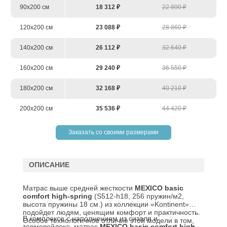
90х200 см
18 312 ₽
22 890 ₽
120х200 см
23 088 ₽
28 860 ₽
140х200 см
26 112 ₽
32 640 ₽
160х200 см
29 240 ₽
36 550 ₽
180х200 см
32 168 ₽
40 210 ₽
200х200 см
35 536 ₽
44 420 ₽
Заказать со своими размерами
ОПИСАНИЕ
Матрас выше средней жесткости
MEXICO
basic
comfort
high
-
spring
(S512-h18, 256 пружин/м2,
высота пружины 18 см.)
из коллекции «Kontinent»
подойдет людям, ценящим комфорт и практичность.
В комплексе с наполнением из сизаля и
Особое технологичное отличие этой модели в том,
термовойлока, матрас
MEXICO basic comfort high-