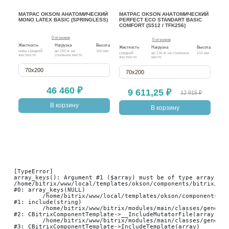
МАТРАС OKSON АНАТОМИЧЕСКИЙ
МАТРАС OKSON АНАТОМИЧЕСКИЙ
МА
MONO LATEX BASIC (SPRINGLESS)
PERFECT ECO STANDART BASIC
SO
COMFORT (S512 / TFK256)
(S2
0 отзывов
0 отзывов
Жесткость
Нагрузка
Высота
Жесткость
Нагрузка
Высота
Жест
ниже средней
до 150 кг на
150 мм
средней
до 130 кг на спальное
210 мм
с ра
жесткости
спальное место
жесткости
место
жест
стор
70х200
70х200
46 460 ₽
9 611,25 ₽
12 815 ₽
В корзину
В корзину
[TypeError] 

array_keys(): Argument #1 ($array) must be of type array, nu
/home/bitrix/www/local/templates/okson/components/bitrix/cat
#0: array_keys(NULL)

	/home/bitrix/www/local/templates/okson/components/bitrix/catalog.item/bootstrap_v4/result_modifier.php:114

#1: include(string)

	/home/bitrix/www/bitrix/modules/main/classes/general/component_template.php:947

#2: CBitrixComponentTemplate->__IncludeMutatorFile(array, arr
	/home/bitrix/www/bitrix/modules/main/classes/general/component_template.php:854

#3: CBitrixComponentTemplate->IncludeTemplate(array)
