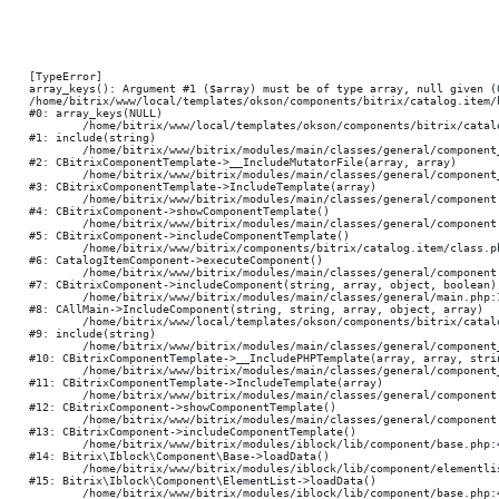
[TypeError] 

array_keys(): Argument #1 ($array) must be of type array, null given (0
/home/bitrix/www/local/templates/okson/components/bitrix/catalog.item/
#0: array_keys(NULL)

	/home/bitrix/www/local/templates/okson/components/bitrix/catalog.item/bootstrap_v4/result_modifier.php:118

#1: include(string)

	/home/bitrix/www/bitrix/modules/main/classes/general/component_template.php:947

#2: CBitrixComponentTemplate->__IncludeMutatorFile(array, array)

	/home/bitrix/www/bitrix/modules/main/classes/general/component_template.php:854

#3: CBitrixComponentTemplate->IncludeTemplate(array)

	/home/bitrix/www/bitrix/modules/main/classes/general/component.php:784

#4: CBitrixComponent->showComponentTemplate()

	/home/bitrix/www/bitrix/modules/main/classes/general/component.php:724

#5: CBitrixComponent->includeComponentTemplate()

	/home/bitrix/www/bitrix/components/bitrix/catalog.item/class.php:40

#6: CatalogItemComponent->executeComponent()

	/home/bitrix/www/bitrix/modules/main/classes/general/component.php:668

#7: CBitrixComponent->includeComponent(string, array, object, boolean)

	/home/bitrix/www/bitrix/modules/main/classes/general/main.php:1195

#8: CAllMain->IncludeComponent(string, string, array, object, array)

	/home/bitrix/www/local/templates/okson/components/bitrix/catalog.section/nbCatalogSectionSlider/template.php:256

#9: include(string)

	/home/bitrix/www/bitrix/modules/main/classes/general/component_template.php:790

#10: CBitrixComponentTemplate->__IncludePHPTemplate(array, array, strin
	/home/bitrix/www/bitrix/modules/main/classes/general/component_template.php:885

#11: CBitrixComponentTemplate->IncludeTemplate(array)

	/home/bitrix/www/bitrix/modules/main/classes/general/component.php:784

#12: CBitrixComponent->showComponentTemplate()

	/home/bitrix/www/bitrix/modules/main/classes/general/component.php:724

#13: CBitrixComponent->includeComponentTemplate()

	/home/bitrix/www/bitrix/modules/iblock/lib/component/base.php:4710

#14: Bitrix\Iblock\Component\Base->loadData()

	/home/bitrix/www/bitrix/modules/iblock/lib/component/elementlist.php:1330

#15: Bitrix\Iblock\Component\ElementList->loadData()

	/home/bitrix/www/bitrix/modules/iblock/lib/component/base.php:4689
