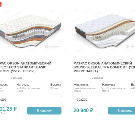
РАС OKSON АНАТОМИЧЕСКИЙ
МАТРАС OKSON АНАТОМИЧЕСКИЙ
FECT ECO STANDART BASIC
SOUND SLEEP ULTRA COMFORT (S20
FORT (S512 / TFK256)
МИКРОПАКЕТ)
0 отзывов
0 отзывов
кость
Нагрузка
Высота
Жесткость
Нагрузка
Вы
ей
до 130 кг на спальное
210 мм
с разной жесткостью
до 170 кг на спальное
240
ости
место
сторон
место
х200
70х200
11,25 ₽
20 940 ₽
В корзину
В корзину
15 ₽