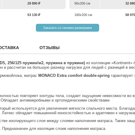
29 890 ₽
90х200 см
32 68
53 130 ₽
180х200 см
58 97
Заказать со своими размерами
ОСТАВКА
ОТЗЫВЫ
DS
, 256/125 пружин/м2, пружина в пружине)
из коллекции «Kontinent»
 и рассчитан на большую разницу нагрузки для людей с разницей в вес
ермовойлока, матрас
MONACO
Extra comfort double-spring
гарантирует 
я полностью повторяет контуры тела, создает ощущение невесомости во 
 Обладает антимикробными и ортопедическими свойствами.
. Латекс обладает повышенной износостойкостью и адаптивен к нагрузка
естве изолирующего слоя между слоями наполнения матраса. Также защ
л. Предназначен для изоляции слоев наполнения матраса.