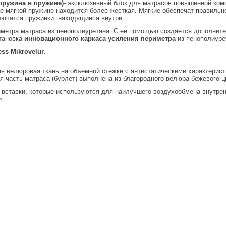
пружина в пружине)-
эксклюзивный блок для матрасов повышенной комф
лее мягкой пружине находится более жесткая. Мягкие обеспечат правильн
ючатся пружинки, находящиеся внутри.
иметра матраса из пенополиуретана. С ее помощью создается дополнител
тановка
инновационного каркаса усиления периметра
из пенополиуре
ess Mikrovelur
.
я велюровая ткань на объемной стежке с антистатическими характерис
я часть матраса (бурлет) выполнена из благородного велюра бежевого ц
 вставки, которые используются для наилучшего воздухообмена внутре
и.