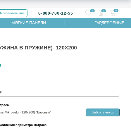
0
0
0
8-800-700-12-55
Перезвоните мне
МЯГКИЕ ПАНЕЛИ
ГАРДЕРОБНЫЕ
ЖИНА В ПРУЖИНЕ)- 120Х200
₽
 ₽
траса
ess Mikrovelur (120х200) "Базовый"
Выбрать чехол
усиления периметра матраса