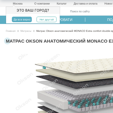
Москва
О компании
Каталог
Доставка и оплата
Новос
ЭТО ВАШ ГОРОД?
МАТРАСЫ
КРОВАТИ
ПО
Да все верно
Нет другой
Главная
Матрасы
Матрас Okson анатомический MONACO Extra comfort double-sp
МАТРАС OKSON АНАТОМИЧЕСКИЙ MONACO EXTR