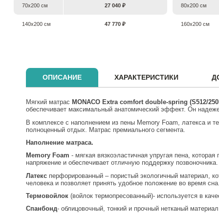
70х200 см
27 040 ₽
80х200 см
140х200 см
47 770 ₽
160х200 см
ОПИСАНИЕ
ХАРАКТЕРИСТИКИ
Д
Мягкий матрас
MONACO
Extra
comfort
double
-
spring
(
S
512/250
обеспечивает максимальный анатомический эффект. Он надежен
В комплексе с наполнением из пены Memory Foam, латекса и т
полноценный отдых. Матрас премиального сегмента.
Наполнение матраса.
Memory
Foam
- мягкая вязкоэластичная упругая пена, котора
напряжение и обеспечивает отличную поддержку позвоночника.
Латекс
перфорированный – пористый экологичный материал, который используется для увеличения мягкости спального места. Благодаря эластичным свойствам он хорошо подстраивается под тело
человека и позволяет принять удобное положение во время сна
Термовойлок
(войлок термопресованный)- используется в кач
Спанбонд
- облицовочный, тонкий и прочный нетканый материа