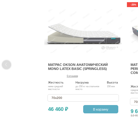
-25%
МАТРАС OKSON АНАТОМИЧЕСКИЙ
МАТ
MONO LATEX BASIC (SPRINGLESS)
PER
COM
0 отзывов
Жесткость
Нагрузка
Высота
Жест
ниже средней
до 150 кг на спальное
150 мм
жесткости
место
средн
жестк
70х200
70
46 460 ₽
В корзину
9 6
12 8