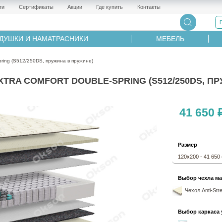
ти
Сертификаты
Акции
Где купить
Контакты
ДУШКИ И НАМАТРАСНИКИ
МЕБЕЛЬ
ring (S512/250DS, пружина в пружине)
A COMFORT DOUBLE-SPRING (S512/250DS, ПРУ
41 650 
Размер
120х200 - 41 650
Выбор чехла ма
Чехол Anti-Str
Выбор каркаса 