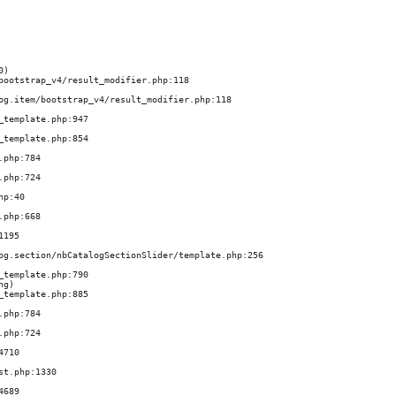
)

bootstrap_v4/result_modifier.php:118

g)
