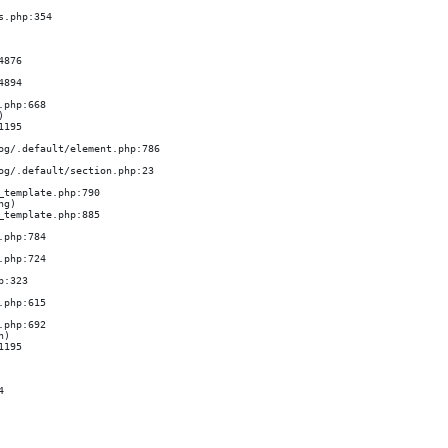


g)

)
