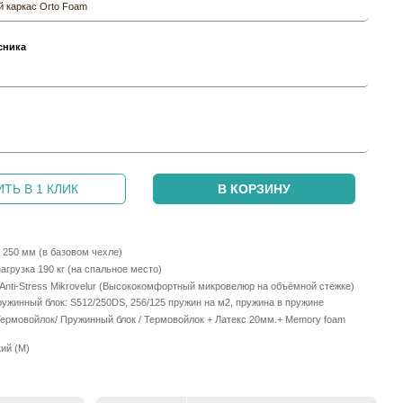
 каркас Orto Foam
сника
и
ТЬ В 1 КЛИК
В КОРЗИНУ
 250 мм (в базовом чехле)
грузка 190 кг (на спальное место)
Anti-Stress Mikrovelur (Высококомфортный микровелюр на объёмной стёжке)
ужинный блок: S512/250DS, 256/125 пружин на м2, пружина в пружине
Термовойлок/ Пружинный блок / Термовойлок + Латекс 20мм.+ Memory foam
ий (М)