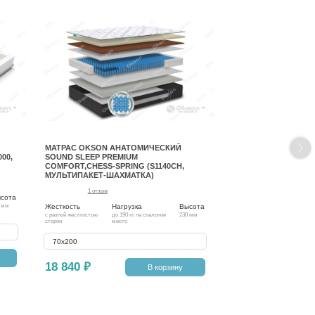
МАТРАС OKSON АНАТОМИЧЕСКИЙ
00,
SOUND SLEEP PREMIUM
COMFORT,CHESS-SPRING (S1140CH,
МУЛЬТИПАКЕТ-ШАХМАТКА)
1 отзыв
сота
Жесткость
Нагрузка
Высота
 мм
с разной жесткостью
до 190 кг на спальное
230 мм
сторон
место
70х200
18 840 ₽
В корзину