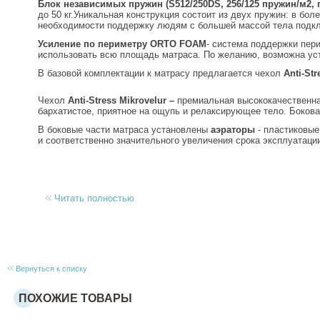
Блок независимых пружин (S512/250DS, 256/125 пружин/м2, 
до 50 кг.Уникальная конструкция состоит из двух пружин: в бо
необходимости поддержку людям с большей массой тела подкл
Усиление по периметру
ORTO FOAM
- система поддержки пер
использовать всю площадь матраса. По желанию, возможна ус
В базовой комплектации к матрасу предлагается чехол
Anti-Str
Чехол
Anti-Stress Mikrovelur –
премиальная высококачественна
бархатистое, приятное на ощупь и релаксирующее тело. Бокова
В боковые части матраса установлены
аэраторы
- пластиковые
и соответственно значительного увеличения срока эксплуатаци
Читать полностью
Вернуться к списку
ПОХОЖИЕ ТОВАРЫ