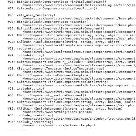
#16: Bitrix\Iblock\Component\Base->initialLoadAction()

	/home/bitrix/www/bitrix/components/bitrix/catalog.section/class.php:354

#17: CatalogSectionComponent->initialLoadAction()

#18: call_user_func(array)

	/home/bitrix/www/bitrix/modules/iblock/lib/component/base.php:4876

#19: Bitrix\Iblock\Component\Base->doAction()

	/home/bitrix/www/bitrix/modules/iblock/lib/component/base.php:4894

#20: Bitrix\Iblock\Component\Base->executeComponent()

	/home/bitrix/www/bitrix/modules/main/classes/general/component.php:668

#21: CBitrixComponent->includeComponent(string, array, object, boolean)
	/home/bitrix/www/bitrix/modules/main/classes/general/main.php:1195

#22: CAllMain->IncludeComponent(string, string, array, object)

	/home/bitrix/www/local/templates/okson/components/bitrix/catalog/.default/element.php:786

#23: require(string)

	/home/bitrix/www/local/templates/okson/components/bitrix/catalog/.default/section.php:23

#24: include(string)

	/home/bitrix/www/bitrix/modules/main/classes/general/component_template.php:790

#25: CBitrixComponentTemplate->__IncludePHPTemplate(array, array, strin
	/home/bitrix/www/bitrix/modules/main/classes/general/component_template.php:885

#26: CBitrixComponentTemplate->IncludeTemplate(array)

	/home/bitrix/www/bitrix/modules/main/classes/general/component.php:784

#27: CBitrixComponent->showComponentTemplate()

	/home/bitrix/www/bitrix/modules/main/classes/general/component.php:724

#28: CBitrixComponent->includeComponentTemplate(string)

	/home/bitrix/www/bitrix/components/bitrix/catalog/component.php:323

#29: include(string)

	/home/bitrix/www/bitrix/modules/main/classes/general/component.php:615

#30: CBitrixComponent->__includeComponent()

	/home/bitrix/www/bitrix/modules/main/classes/general/component.php:692

#31: CBitrixComponent->includeComponent(string, array, boolean, boolean
	/home/bitrix/www/bitrix/modules/main/classes/general/main.php:1195

#32: CAllMain->IncludeComponent(string, string, array, boolean)

	/home/bitrix/www/catalog/index.php:338

#33: include_once(string)

	/home/bitrix/www/bitrix/modules/main/include/urlrewrite.php:184

#34: include_once(string)

	/home/bitrix/www/bitrix/urlrewrite.php:2
