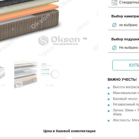
Стандартный
Выбор наматра
не выбрано
Выбор подушк
Не выбрано
КУПИ
ВАЖНО УЧЕСТЬ!
Высота матраса
Максимальная на
Базовый чехол: 
Независимый пр
Латекс 30мм.+ 
40мм.
Жесткость: Мягк
Цена в базовой комплектации