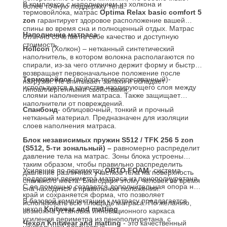
В комплексе с наполнением из холкона и
более точную поддержку тела.
термовойлока, матрас
Optima Relax basic comfort 5
zon
гарантирует здоровое расположение вашей
спины во время сна и полноценный отдых. Матрас
Наполнение матраса
отлично сочетает в себе качество и доступную
стоимость.
Hollcon
(Холкон) – нетканный синтетический
наполнитель, в котором волокна располагаются по
спирали, из-за чего отлично держит форму и быстро
возвращает первоначальное положение после
Термовойлок
(войлок термопресованный)-
нагрузки. Не впитывает запахи и обладает
используется в качестве изолирующего слоя между
гипоаллергенными свойствами.
слоями наполнения матраса. Также защищает
наполнители от повреждений.
Спанбонд
- облицовочный, тонкий и прочный
нетканый материал. Предназначен для изоляции
слоев наполнения матраса.
Блок независимых пружин S512 / TFK 256 5 zon
(S512, 5-ти зональный) –
равномерно распределит
давление тела на матрас. Зоны блока устроены
таким образом, чтобы правильно распределить
Усиление по периметру
ORTO FOAM
- система
давление различных участков тела на поверхность
поддержки периметра матраса из пенополиуретана.
спального места. Благодаря этому человек во время
С ее помощью создается дополнительная опора на
сна находится в правильном положении.
край и сохраняется форма, что позволяет
В базовой комплектации к матрасу предлагается
использовать всю площадь матраса. По желанию,
чехол
Knitwear and matting
.
возможна установка инновационного каркаса
усиления периметра из пенополиуретана, с
Чехол Knitwear and matting
- это качественный