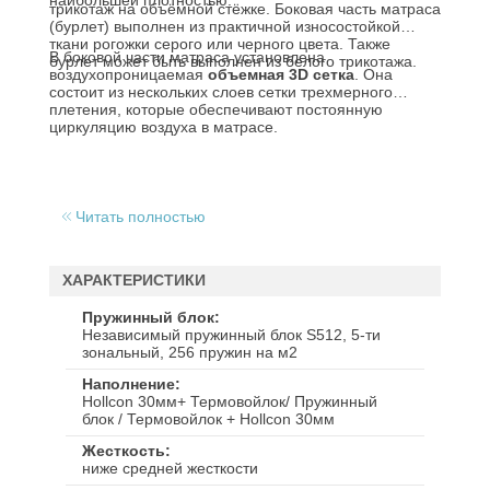
наибольшей плотностью.
трикотаж на объёмной стёжке. Боковая часть матраса
(бурлет) выполнен из практичной износостойкой
ткани рогожки серого или черного цвета. Также
В боковой части матраса установлена
бурлет может быть выполнен из белого трикотажа.
воздухопроницаемая
объемная 3D сетка
. Она
состоит из нескольких слоев сетки трехмерного
плетения, которые обеспечивают постоянную
циркуляцию воздуха в матрасе.
Читать полностью
ХАРАКТЕРИСТИКИ
Пружинный блок
Независимый пружинный блок S512, 5-ти
зональный, 256 пружин на м2
Наполнение
Hollcon 30мм+ Термовойлок/ Пружинный
блок / Термовойлок + Hollcon 30мм
Жесткость
ниже средней жесткости