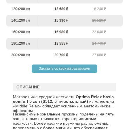
120х200 см
13 680 ₽
18 240 ₽
140х200 см
15 390 ₽
20 520 ₽
160х200 см
16 980 ₽
22 640 ₽
180х200 см
18 555 ₽
24 740 ₽
200х200 см
20 700 ₽
27 600 ₽
Заказать со своими размерами
ОПИСАНИЕ
Матрас ниже средней жесткости
Optima Relax basic
comfort 5 zon (S512, 5-ти зональный)
из коллекции
«Middle Relax» обладает усиленным анатомическим
эффектом.
Независимые зональные пружины поделены на пять
зон, которые отличаются характеристиками
жесткости. Более жесткие пружины расположены
попеременно с более мягкими, что обеспечивает