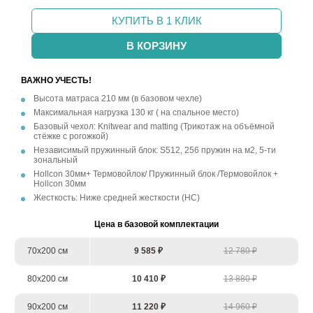
КУПИТЬ В 1 КЛИК
В КОРЗИНУ
ВАЖНО УЧЕСТЬ!
Высота матраса 210 мм (в базовом чехле)
Максимальная нагрузка 130 кг ( на спальное место)
Базовый чехол: Knitwear and matting (Трикотаж на объёмной
стёжке с рогожкой)
Независимый пружинный блок: S512, 256 пружин на м2, 5-ти
зональный
Hollcon 30мм+ Термовойлок/ Пружинный блок /Термовойлок +
Hollcon 30мм
Жесткость: Ниже средней жесткости (НС)
Цена в базовой комплектации
70х200 см
9 585 ₽
12 780 ₽
80х200 см
10 410 ₽
13 880 ₽
90х200 см
11 220 ₽
14 960 ₽