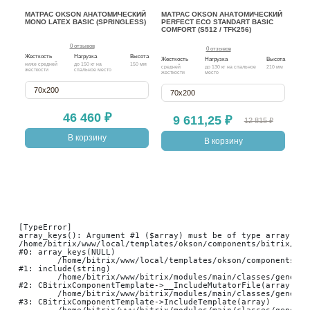
МАТРАС OKSON АНАТОМИЧЕСКИЙ
МАТРАС OKSON АНАТОМИЧЕСКИЙ
МА
MONO LATEX BASIC (SPRINGLESS)
PERFECT ECO STANDART BASIC
SO
COMFORT (S512 / TFK256)
(S2
0 отзывов
0 отзывов
Жесткость
Нагрузка
Высота
Жесткость
Нагрузка
Высота
Жест
ниже средней
до 150 кг на
150 мм
средней
до 130 кг на спальное
210 мм
с ра
жесткости
спальное место
жесткости
место
жест
стор
70х200
70х200
46 460 ₽
9 611,25 ₽
12 815 ₽
В корзину
В корзину
[TypeError] 

array_keys(): Argument #1 ($array) must be of type array, nu
/home/bitrix/www/local/templates/okson/components/bitrix/cat
#0: array_keys(NULL)

	/home/bitrix/www/local/templates/okson/components/bitrix/catalog.item/bootstrap_v4/result_modifier.php:118

#1: include(string)

	/home/bitrix/www/bitrix/modules/main/classes/general/component_template.php:947

#2: CBitrixComponentTemplate->__IncludeMutatorFile(array, arr
	/home/bitrix/www/bitrix/modules/main/classes/general/component_template.php:854

#3: CBitrixComponentTemplate->IncludeTemplate(array)
