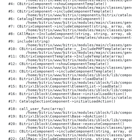
	/home/bitrix/www/bitrix/modules/main/classes/general/component.php:784

#4: CBitrixComponent->showComponentTemplate()

	/home/bitrix/www/bitrix/modules/main/classes/general/component.php:724

#5: CBitrixComponent->includeComponentTemplate()

	/home/bitrix/www/bitrix/components/bitrix/catalog.item/class.php:40

#6: CatalogItemComponent->executeComponent()

	/home/bitrix/www/bitrix/modules/main/classes/general/component.php:668

#7: CBitrixComponent->includeComponent(string, array, object,
	/home/bitrix/www/bitrix/modules/main/classes/general/main.php:1195

#8: CAllMain->IncludeComponent(string, string, array, object,
	/home/bitrix/www/local/templates/okson/components/bitrix/catalog.section/nbCatalogSectionSlider/template.php:256

#9: include(string)

	/home/bitrix/www/bitrix/modules/main/classes/general/component_template.php:790

#10: CBitrixComponentTemplate->__IncludePHPTemplate(array, a
	/home/bitrix/www/bitrix/modules/main/classes/general/component_template.php:885

#11: CBitrixComponentTemplate->IncludeTemplate(array)

	/home/bitrix/www/bitrix/modules/main/classes/general/component.php:784

#12: CBitrixComponent->showComponentTemplate()

	/home/bitrix/www/bitrix/modules/main/classes/general/component.php:724

#13: CBitrixComponent->includeComponentTemplate()

	/home/bitrix/www/bitrix/modules/iblock/lib/component/base.php:4710

#14: Bitrix\Iblock\Component\Base->loadData()

	/home/bitrix/www/bitrix/modules/iblock/lib/component/elementlist.php:1330

#15: Bitrix\Iblock\Component\ElementList->loadData()

	/home/bitrix/www/bitrix/modules/iblock/lib/component/base.php:4689

#16: Bitrix\Iblock\Component\Base->initialLoadAction()

	/home/bitrix/www/bitrix/components/bitrix/catalog.section/class.php:354

#17: CatalogSectionComponent->initialLoadAction()

#18: call_user_func(array)

	/home/bitrix/www/bitrix/modules/iblock/lib/component/base.php:4876

#19: Bitrix\Iblock\Component\Base->doAction()

	/home/bitrix/www/bitrix/modules/iblock/lib/component/base.php:4894

#20: Bitrix\Iblock\Component\Base->executeComponent()

	/home/bitrix/www/bitrix/modules/main/classes/general/component.php:668

#21: CBitrixComponent->includeComponent(string, array, objec
	/home/bitrix/www/bitrix/modules/main/classes/general/main.php:1195

#22: CAllMain->IncludeComponent(string, string, array, object