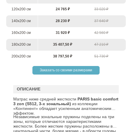
120х200 см
24 765 ₽
33 020 ₽
140х200 см
28 230 ₽
37 640 ₽
160х200 см
31 920 ₽
42 560 ₽
180х200 см
35 407,50 ₽
47 210 ₽
200х200 см
38 797,50 ₽
51 730 ₽
Заказать со своими размерами
ОПИСАНИЕ
Матрас ниже средней жесткости
PARIS basic comfort
3 zon (S512, 3-х зональный)
из коллекции
«Континент» обладает усиленным анатомическим
эффектом.
Независимые зональные пружины поделены на три
зоны, которые отличаются характеристиками
жесткости. Более жесткие пружины расположены в
центральной части, более мягкие - в области головы