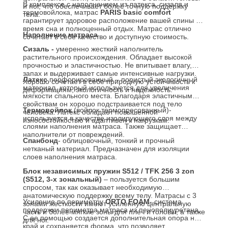
В комплексе с наполнением из латекса, сизаля и
и ног, что обеспечивает более точную поддержку
термовойлока, матрас
PARIS basic comfort
тела.
гарантирует здоровое расположение вашей спины во
время сна и полноценный отдых. Матрас отлично
Наполнение матраса
сочетает в себе качество и доступную стоимость.
Сизаль -
умеренно жесткий наполнитель
растительного происхождения. Обладает высокой
прочностью и эластичностью. Не впитывает влагу,
запах и выдерживает самые интенсивные нагрузки.
Латекс
перфорированный – пористый экологичный
Хорошо сочетает в себе природную устойчивость к
материал, который используется для увеличения
деформациям, экологичность и надежность.
мягкости спального места. Благодаря эластичным
свойствам он хорошо подстраивается под тело
Термовойлок
(войлок термопресованный)-
человека. Латекс обладает повышенной
используется в качестве изолирующего слоя между
износостойкостью и адаптивен к нагрузкам.
слоями наполнения матраса. Также защищает
наполнители от повреждений.
Спанбонд
- облицовочный, тонкий и прочный
нетканый материал. Предназначен для изоляции
слоев наполнения матраса.
Блок независимых пружин S512 / TFK 256 3 zon
(S512, 3-х зональный)
– пользуется большим
спросом, так как оказывает необходимую
анатомическую поддержку всему телу. Матрасы с 3
Усиление по периметру
ORTO FOAM
- система
зонами жесткости имеют усиленную центральную
поддержки периметра матраса из пенополиуретана.
часть и более мягкие зоны для плеч и головы, а также
С ее помощью создается дополнительная опора на
для ног.
край и сохраняется форма, что позволяет