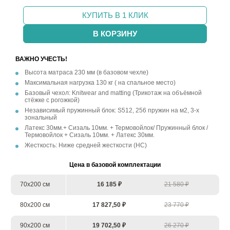
КУПИТЬ В 1 КЛИК
В КОРЗИНУ
ВАЖНО УЧЕСТЬ!
Высота матраса 230 мм (в базовом чехле)
Максимальная нагрузка 130 кг ( на спальное место)
Базовый чехол: Knitwear and matting (Трикотаж на объёмной
стёжке с рогожкой)
Независимый пружинный блок: S512, 256 пружин на м2, 3-х
зональный
Латекс 30мм.+ Сизаль 10мм. + Термовойлок/ Пружинный блок /
Термовойлок + Сизаль 10мм. + Латекс 30мм.
Жесткость: Ниже средней жесткости (НС)
Цена в базовой комплектации
70х200 см
16 185 ₽
21 580 ₽
80х200 см
17 827,50 ₽
23 770 ₽
90х200 см
19 702,50 ₽
26 270 ₽