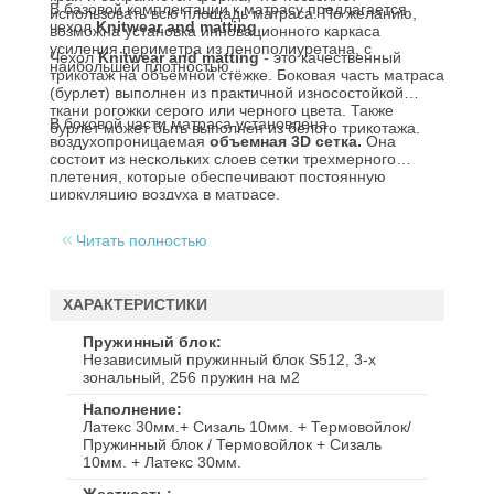
В базовой комплектации к матрасу предлагается
использовать всю площадь матраса. По желанию,
чехол
Knitwear and matting
.
возможна установка инновационного каркаса
усиления периметра из пенополиуретана, с
Чехол
Knitwear and matting
- это качественный
наибольшей плотностью.
трикотаж на объёмной стёжке. Боковая часть матраса
(бурлет) выполнен из практичной износостойкой
ткани рогожки серого или черного цвета. Также
В боковой части матраса установлена
бурлет может быть выполнен из белого трикотажа.
воздухопроницаемая
объемная 3D сетка.
Она
состоит из нескольких слоев сетки трехмерного
плетения, которые обеспечивают постоянную
циркуляцию воздуха в матрасе.
Читать полностью
ХАРАКТЕРИСТИКИ
Пружинный блок
Независимый пружинный блок S512, 3-х
зональный, 256 пружин на м2
Наполнение
Латекс 30мм.+ Сизаль 10мм. + Термовойлок/
Пружинный блок / Термовойлок + Сизаль
10мм. + Латекс 30мм.