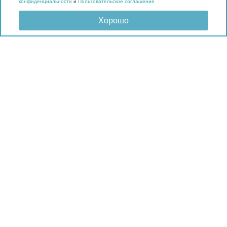
конфиденциальности
и
Пользовательское соглашение
Хорошо
Отправить запрос
КАТАЛОГ
Матрасы
Кровати
Подушки и наматрасники
Мебель
Мягкие панели
Гардеробные
Материалы