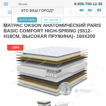
8-800-700-12-55
Москва
ЭТО ВАШ ГОРОД?
0
0
0
Да все верно
Нет другой
МАТРАС OKSON АНАТОМИЧЕСКИЙ PARIS
BASIC COMFORT HIGH-SPRING (S512-
H18СМ, ВЫСОКАЯ ПРУЖИНА)- 160Х200
-20%