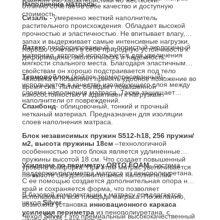
изменяя его характеристики по жесткости!
Наполнение матраса.
отлично сочетает в себе качество и доступную
стоимость.
Сизаль
- умеренно жесткий наполнитель
растительного происхождения. Обладает высокой
прочностью и эластичностью. Не впитывает влагу,
запах и выдерживает самые интенсивные нагрузки.
Латекс
перфорированный – пористый экологичный
Хорошо сочетает в себе природную устойчивость к
материал, который используется для увеличения
деформациям, экологичность и надежность.
мягкости спального места. Благодаря эластичным
свойствам он хорошо подстраивается под тело
Термовойлок
(войлок термопресованный)-
человека и позволяет принять удобное положение во
используется в качестве изолирующего слоя между
время сна. Латекс обладает повышенной
слоями наполнения матраса. Также защищает
износостойкостью и адаптивен к нагрузкам.
наполнители от повреждений.
Спанбонд
- облицовочный, тонкий и прочный
нетканый материал. Предназначен для изоляции
слоев наполнения матраса.
Блок независимых пружин S512-h18, 256 пружин/
м2, высота пружины 18см
–технологичной
особенностью этого блока является удлиненные
пружины высотой 18 см. Что создает повышенный
Усиление по периметру
ORTO FOAM
- система
уровень комфорта. При этом матрас увеличивается
поддержки периметра матраса из пенополиуретана.
по высоте без дополнительных наполнителей.
С ее помощью создается дополнительная опора на
край и сохраняется форма, что позволяет
В базовой комплектации к матрасу предлагается
использовать всю площадь матраса. По желанию,
чехол
Silver
.
возможна установка
инновационного каркаса
усиления периметра
из пенополиуретана, с
Чехол
Silver -
это премиальный высококачественный