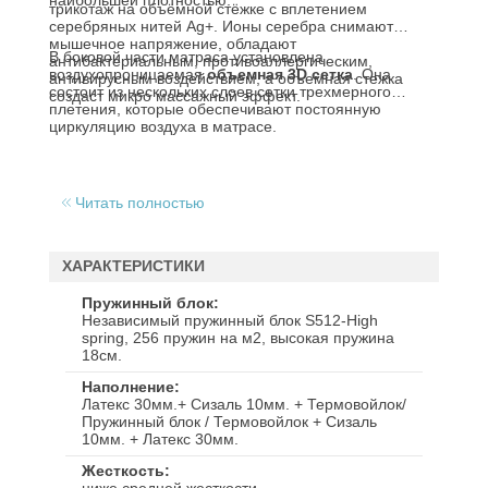
наибольшей плотностью.
трикотаж на объёмной стёжке с вплетением
серебряных нитей Ag+. Ионы серебра снимают
мышечное напряжение, обладают
В боковой части матраса установлена
антибактериальным, противоаллергическим,
воздухопроницаемая
объемная 3D сетка
. Она
антивирусным воздействием, а объемная стежка
состоит из нескольких слоев сетки трехмерного
создаст микро массажный эффект.
плетения, которые обеспечивают постоянную
циркуляцию воздуха в матрасе.
Читать полностью
ХАРАКТЕРИСТИКИ
Пружинный блок
Независимый пружинный блок S512-High
spring, 256 пружин на м2, высокая пружина
18см.
Наполнение
Латекс 30мм.+ Сизаль 10мм. + Термовойлок/
Пружинный блок / Термовойлок + Сизаль
10мм. + Латекс 30мм.
Жесткость