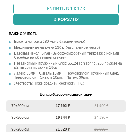
КУПИТЬ В 1 КЛИК
В КОРЗИНУ
ВАЖНО УЧЕСТЬ!
Высота матраса 280 мм (в базовом чехле)
Максимальная нагрузка 130 кг (на спальное место)
Базовый чехол: Silver (Высококомфортный трикотаж с ионами
Серебра на объёмной стёжке)
Независимый пружинный блок: S512-High spring, 256 пружин на
м2, высота пружины 18см.
Латекс 30мм.+ Сизаль 10мм. + Термовойлок/ Пружинный блок /
Термовойлок + Сизаль 10мм. + Латекс 30мм.
Жесткость: Ниже средней жесткости (НС)
Цена в базовой комплектации
70х200 см
17 592 ₽
21 990 ₽
80х200 см
19 344 ₽
24 180 ₽
90х200 см
21 320 ₽
26 650 ₽