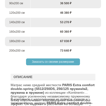
90х200 см
36 500 ₽
120х200 см
46 380 ₽
140х200 см
53 270 ₽
160х200 см
60 360 ₽
180х200 см
67 030 ₽
200х200 см
73 640 ₽
Заказать со своими размерами
ОПИСАНИЕ
Матрас ниже средней жесткости
PARIS
Extra
comfort
double
-
spring
(
S
512/250
DS
, 256/125 пружин/м2,
пружина в пружине)
из коллекции «Kontinent»
благодаря усиленному независимому пружинному
В комплексе с наполнением из латекса, сизаля и
блоку обеспечивает максимальный анатомический
термовойлока, матрас
PARIS Extra comfort double-
эффект. Он надежен и рассчитан на большую