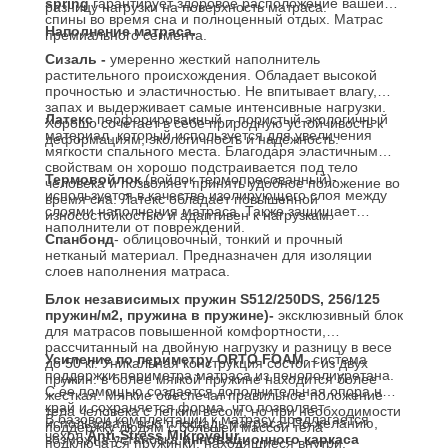
spring
гарантирует здоровое расположение вашей
разницу нагрузки на поверхность матраса.
спины во время сна и полноценный отдых. Матрас
Наполнение матраса.
премиального сегмента.
Сизаль -
умеренно жесткий наполнитель
растительного происхождения. Обладает высокой
прочностью и эластичностью. Не впитывает влагу,
запах и выдерживает самые интенсивные нагрузки.
Латекс
перфорированный – пористый экологичный
Хорошо сочетает в себе природную устойчивость к
материал, который используется для увеличения
деформациям, экологичность и надежность.
мягкости спального места. Благодаря эластичным
свойствам он хорошо подстраивается под тело
Термовойлок
(войлок термопресованный)-
человека и позволяет принять удобное положение во
используется в качестве изолирующего слоя между
время сна. Латекс обладает повышенной
слоями наполнения матраса. Также защищает
износостойкостью и адаптивен к нагрузкам.
наполнители от повреждений.
Спанбонд
- облицовочный, тонкий и прочный
нетканый материал. Предназначен для изоляции
слоев наполнения матраса.
Блок независимых пружин S512/250DS, 256/125
пружин/м2, пружина в пружине)-
эксклюзивный блок
для матрасов повышенной комфортности,
рассчитанный на двойную нагрузку и разницу в весе
Усиление по периметру
ORTO FOAM
- система
до 50 кг. Уникальная конструкция состоит из двух
поддержки периметра матраса из пенополиуретана.
пружин: в более мягкой пружине находится более
С ее помощью создается дополнительная опора на
жесткая. Мягкие обеспечат правильное положение
край и сохраняется форма, что позволяет
тела человека с легким весом, но при необходимости
В базовой комплектации к матрасу предлагается
использовать всю площадь матраса. По желанию,
поддержку людям с большей массой тела
чехол
Anti-Stress Mikrovelur
.
возможна установка
инновационного каркаса
подключатся пружинки, находящиеся внутри.