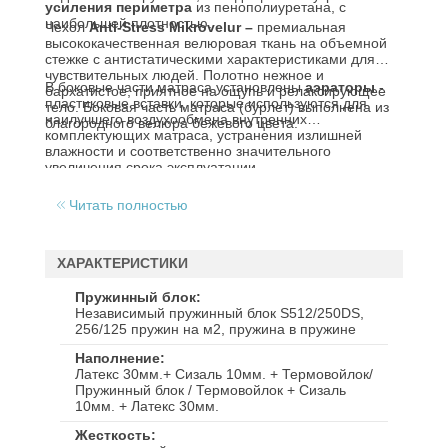
усиления периметра
из пенополиуретана, с
наибольшей плотностью.
Чехол
Anti-Stress Mikrovelur –
премиальная
высококачественная велюровая ткань на объемной
стежке с антистатическими характеристиками для
чувствительных людей. Полотно нежное и
В боковые части матраса установлены
аэраторы
-
бархатистое, приятное на ощупь и релаксирующее
пластиковые вставки, которые используются для
тело. Боковая часть матраса (бурлет) выполнена из
наилучшего воздухообмена внутренних
благородного велюра бежевого цвета.
комплектующих матраса, устранения излишней
влажности и соответственно значительного
увеличения срока эксплуатации.
Читать полностью
ХАРАКТЕРИСТИКИ
Пружинный блок
Независимый пружинный блок S512/250DS,
256/125 пружин на м2, пружина в пружине
Наполнение
Латекс 30мм.+ Сизаль 10мм. + Термовойлок/
Пружинный блок / Термовойлок + Сизаль
10мм. + Латекс 30мм.
Жесткость