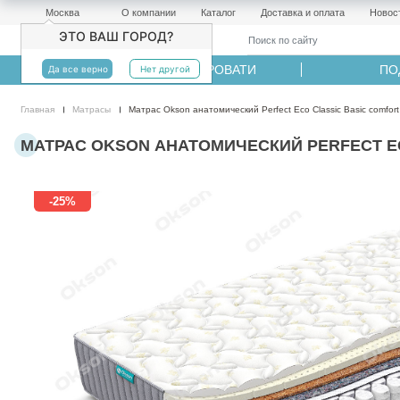
Москва
О компании
Каталог
Доставка и оплата
Новос
ЭТО ВАШ ГОРОД?
МАТРАСЫ
КРОВАТИ
ПО
Да все верно
Нет другой
Главная
Матрасы
Матрас Okson анатомический Perfect Eco Classic Basic comfort
МАТРАС OKSON АНАТОМИЧЕСКИЙ PERFECT ECO 
-25%