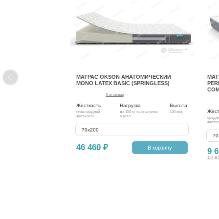
МАТРАС OKSON АНАТОМИЧЕСКИЙ
МАТ
MONO LATEX BASIC (SPRINGLESS)
PER
COM
0 отзывов
Жесткость
Нагрузка
Высота
Жест
ниже средней
до 150 кг на спальное
150 мм
жесткости
место
средн
жестк
70х200
70
46 460 ₽
В корзину
9 6
12 8