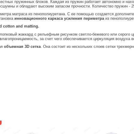
вестных пружинных блоков. Каждая из пружин работает автономно и нах
сшумны и обладают высоким запасом прочности. Количество пружин - 25
иметра матраса из пенополиуретана. С ее помощью создается дополнител
тановка
инновационного каркаса усиления периметра
из пенополиуре
d cotton and matting.
опковый жаккард с рельефным рисунком светло-бежевого или серого цве
влагопроницаемость, за счет чего обеспечивается циркуляция воздуха в
ая
объемная 3D сетка
. Она состоит из нескольких слоев сетки трехмер