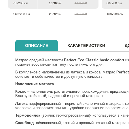
70х200 см
13 365 ₽
17 820 ₽
80х200 см
140х200 см
25 320 ₽
33 760 ₽
160х200 см
ОПИСАНИЕ
ХАРАКТЕРИСТИКИ
Д
Матрас средней жесткости
Perfect
Eco
Classic
basic comfort
из
поможет восстановится телу после тяжелого дня.
В комплексе с наполнением из латекса и кокоса, матрас
Perfect
сочетает в себе качество и доступную стоимость.
Наполнение матраса.
Кокос
– наполнитель растительного происхождения, придающий
Влагоустойчивый, надежный и прочный материал.
Латекс
перфорированный – пористый экологичный материал, который используется для увеличения мягкости спального места. Благодаря эластичным свойствам он хорошо подстраивается под тело
человека и позволяет принять удобное положение во время сна
Термовойлок
(войлок термопресованный)- используется в кач
Спанбонд
- облицовочный, тонкий и прочный нетканый материа