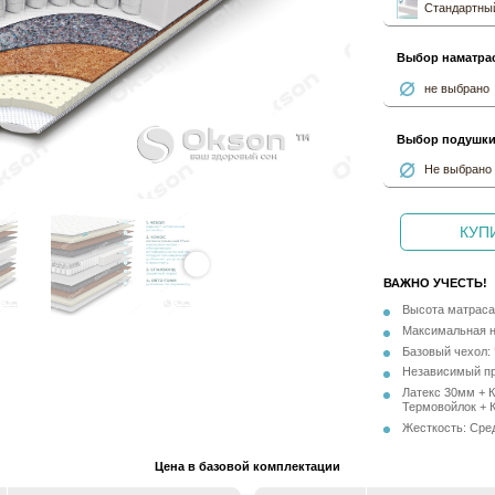
Стандартный
Выбор наматра
не выбрано
Выбор подушк
Не выбрано
КУПИ
ВАЖНО УЧЕСТЬ!
Высота матраса
Максимальная на
Базовый чехол: 
Независимый пр
Латекс 30мм + 
Термовойлок + 
Жесткость: Сре
Цена в базовой комплектации