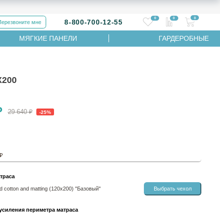
0
0
0
8-800-700-12-55
Перезвоните мне
МЯГКИЕ ПАНЕЛИ
ГАРДЕРОБНЫЕ
Х200
₽
29 640 ₽
-25%
 ₽
траса
 cotton and matting (120х200) "Базовый"
Выбрать чехол
усиления периметра матраса