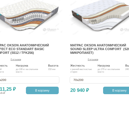
РАС OKSON АНАТОМИЧЕСКИЙ
МАТРАС OKSON АНАТОМИЧЕСКИЙ
FECT ECO STANDART BASIC
SOUND SLEEP ULTRA COMFORT (S20
FORT (S512 / TFK256)
МИКРОПАКЕТ)
0 отзывов
0 отзывов
кость
Нагрузка
Высота
Жесткость
Нагрузка
Вы
ей
до 130 кг на спальное
210 мм
с разной жесткостью
до 170 кг на спальное
240
ости
место
сторон
место
х200
70х200
11,25 ₽
20 940 ₽
В корзину
В корзину
15 ₽