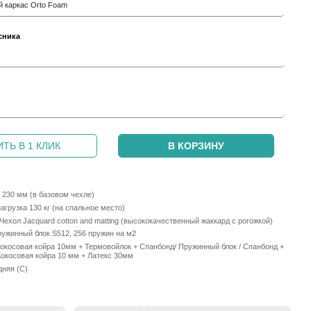
 каркас Orto Foam
сника
и
ТЬ В 1 КЛИК
В КОРЗИНУ
 230 мм (в базовом чехле)
грузка 130 кг (на спальное место)
Чехол Jacquard cotton and matting (высококачественный жаккард с рогожкой)
ужинный блок S512, 256 пружин на м2
Кокосовая койра 10мм + Термовойлок + Спанбонд/ Пружинный блок / Спанбонд +
Кокосовая койра 10 мм + Латекс 30мм
дняя (С)