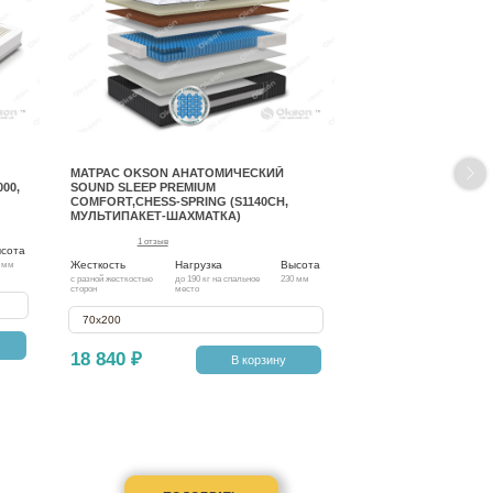
МАТРАС OKSON АНАТОМИЧЕСКИЙ
00,
SOUND SLEEP PREMIUM
COMFORT,CHESS-SPRING (S1140CH,
МУЛЬТИПАКЕТ-ШАХМАТКА)
1 отзыв
сота
Жесткость
Нагрузка
Высота
 мм
с разной жесткостью
до 190 кг на спальное
230 мм
сторон
место
70х200
18 840 ₽
В корзину