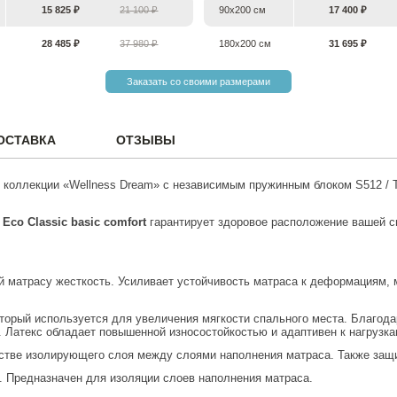
15 825 ₽
21 100 ₽
90х200 см
17 400 ₽
28 485 ₽
37 980 ₽
180х200 см
31 695 ₽
Заказать со своими размерами
ОСТАВКА
ОТЗЫВЫ
 коллекции «Wellness Dream» c независимым пружинным блоком S512 / T
Eco
Classic
basic comfort
гарантирует здоровое расположение вашей спины во время сна и полноценный отдых. Матрас отлично
 матрасу жесткость. Усиливает устойчивость матраса к деформациям, 
. Латекс обладает повышенной износостойкостью и адаптивен к нагрузка
естве изолирующего слоя между слоями наполнения матраса. Также защ
л. Предназначен для изоляции слоев наполнения матраса.