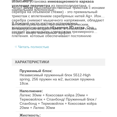
чехол
Silver
.
возможна установка
инновационного каркаса
усиления периметра
из пенополиуретана, с
Чехол
Silver
(высококачественный трикотаж с ионами
наибольшей плотностью.
серебра на объёмной стёжке) - это премиальный
трикотаж с вплетением серебряных нитей Ag+. Ионы
серебра снимают мышечного напряжения, обладают
В боковой части матраса установлена
антибактериальным, противоаллергическим,
воздухопроницаемая
объемная 3D сетка
. Она
антивирусным воздействием, а объемная стежка
состоит из нескольких слоев сетки трехмерного
создаст микро массажный эффект.
плетения, которые обеспечивают постоянную
циркуляцию воздуха в матрасе.
Читать полностью
ХАРАКТЕРИСТИКИ
Пружинный блок
Независимый пружинный блок S512-High
spring, 256 пружин на м2, высокая пружина
18см.
Наполнение
Латекс 30мм + Кокосовая койра 20мм +
Термовойлок + Спанбонд/ Пружинный блок /
Спанбонд + Термовойлок + Кокосовая койра
20мм + Латекс 30мм
Жесткость