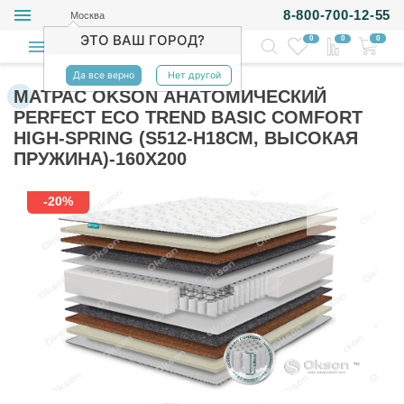
8-800-700-12-55
Москва
ЭТО ВАШ ГОРОД?
0
0
0
Да все верно
Нет другой
МАТРАС OKSON АНАТОМИЧЕСКИЙ
PERFECT ECO TREND BASIC COMFORT
HIGH-SPRING (S512-H18СМ, ВЫСОКАЯ
ПРУЖИНА)-160Х200
-20%