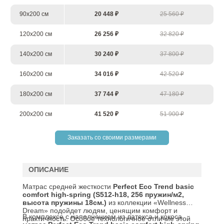
90х200 см
20 448 ₽
25 560 ₽
120х200 см
26 256 ₽
32 820 ₽
140х200 см
30 240 ₽
37 800 ₽
160х200 см
34 016 ₽
42 520 ₽
180х200 см
37 744 ₽
47 180 ₽
200х200 см
41 520 ₽
51 900 ₽
Заказать со своими размерами
ОПИСАНИЕ
Матрас средней жесткости
Perfect
Eco
Trend
basic
comfort
high-spring (S512-h18, 256 пружин/м2,
высота пружины 18см.)
из коллекции «Wellness
Dream» подойдет людям, ценящим комфорт и
В комплексе с наполнением из латекса и кокоса,
практичность. Особое технологичное отличие этой