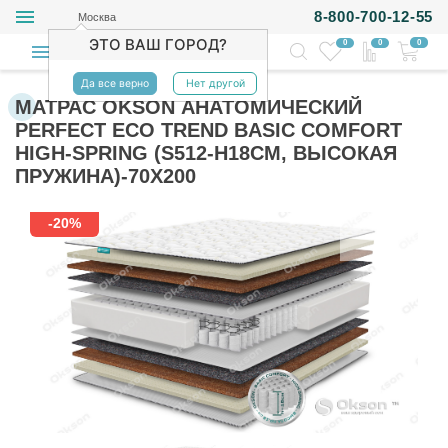
8-800-700-12-55
Москва
ЭТО ВАШ ГОРОД?
0
0
0
Да все верно
Нет другой
МАТРАС OKSON АНАТОМИЧЕСКИЙ
PERFECT ECO TREND BASIC COMFORT
HIGH-SPRING (S512-H18СМ, ВЫСОКАЯ
ПРУЖИНА)-70Х200
-20%