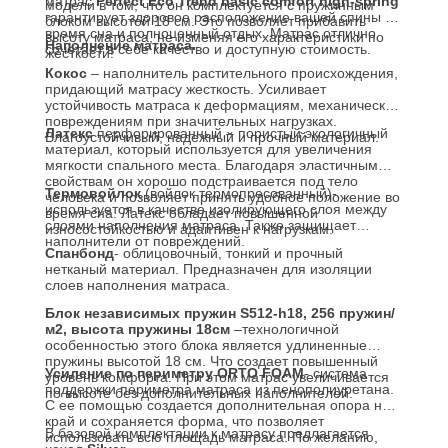
матрас
Perfect
Eco
Trend
basic comfort high-spring
модели в том, что он комплектуется с пружинным
гарантирует здоровое расположение вашей спины во
блоком высотой 18 см. Это позволяет прибавить
время сна и полноценный отдых. Матрас отлично
высоту матраса, не изменяя его характеристики по
Наполнение матраса.
сочетает в себе качество и доступную стоимость.
жесткости!
Кокос
– наполнитель растительного происхождения,
придающий матрасу жесткость. Усиливает
устойчивость матраса к деформациям, механическим
повреждениям при значительных нагрузках.
Латекс
перфорированный – пористый экологичный
Влагоустойчивый, надежный и прочный материал.
материал, который используется для увеличения
мягкости спального места. Благодаря эластичным
свойствам он хорошо подстраивается под тело
Термовойлок
(войлок термопресованный)-
человека и позволяет принять удобное положение во
используется в качестве изолирующего слоя между
время сна. Латекс обладает повышенной
слоями наполнения матраса. Также защищает
износостойкостью и адаптивен к нагрузкам.
наполнители от повреждений.
Спанбонд
- облицовочный, тонкий и прочный
нетканый материал. Предназначен для изоляции
слоев наполнения матраса.
Блок независимых пружин S512-h18, 256 пружин/
м2, высота пружины 18см
–технологичной
особенностью этого блока является удлиненные
пружины высотой 18 см. Что создает повышенный
Усиление по периметру
ORTO FOAM
- система
уровень комфорта. При этом матрас увеличивается
поддержки периметра матраса из пенополиуретана.
по высоте без дополнительных наполнителей.
С ее помощью создается дополнительная опора на
край и сохраняется форма, что позволяет
В базовой комплектации к матрасу предлагается
использовать всю площадь матраса. По желанию,