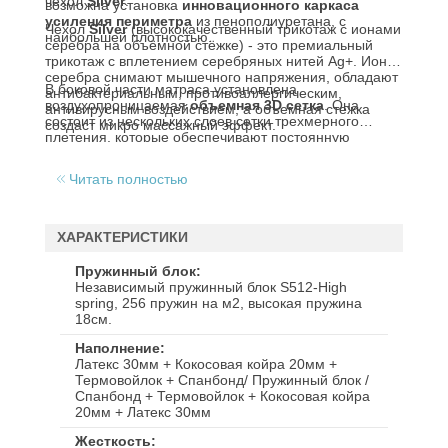
чехол
Silver
.
возможна установка
инновационного каркаса
усиления периметра
из пенополиуретана, с
Чехол
Silver
(высококачественный трикотаж с ионами
наибольшей плотностью.
серебра на объёмной стёжке) - это премиальный
трикотаж с вплетением серебряных нитей Ag+. Ионы
серебра снимают мышечного напряжения, обладают
В боковой части матраса установлена
антибактериальным, противоаллергическим,
воздухопроницаемая
объемная 3D сетка
. Она
антивирусным воздействием, а объемная стежка
состоит из нескольких слоев сетки трехмерного
создаст микро массажный эффект.
плетения, которые обеспечивают постоянную
циркуляцию воздуха в матрасе.
Читать полностью
ХАРАКТЕРИСТИКИ
Пружинный блок
Независимый пружинный блок S512-High
spring, 256 пружин на м2, высокая пружина
18см.
Наполнение
Латекс 30мм + Кокосовая койра 20мм +
Термовойлок + Спанбонд/ Пружинный блок /
Спанбонд + Термовойлок + Кокосовая койра
20мм + Латекс 30мм
Жесткость