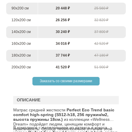
90х200 см
20 448 ₽
25 560 ₽
120х200 см
26 256 ₽
32 820 ₽
140х200 см
30 240 ₽
37 800 ₽
160х200 см
34 016 ₽
42 520 ₽
180х200 см
37 744 ₽
47 180 ₽
200х200 см
41 520 ₽
51 900 ₽
Заказать со своими размерами
ОПИСАНИЕ
Матрас средней жесткости
Perfect
Eco
Trend
basic
comfort
high-spring (S512-h18, 256 пружин/м2,
высота пружины 18см.)
из коллекции «Wellness
Dream» подойдет людям, ценящим комфорт и
В комплексе с наполнением из латекса и кокоса,
практичность. Особое технологичное отличие этой