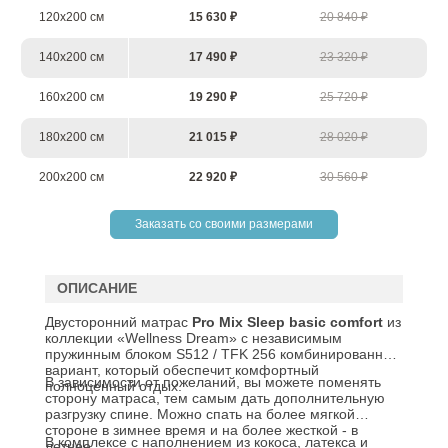
120х200 см
15 630 ₽
20 840 ₽
140х200 см
17 490 ₽
23 320 ₽
160х200 см
19 290 ₽
25 720 ₽
180х200 см
21 015 ₽
28 020 ₽
200х200 см
22 920 ₽
30 560 ₽
Заказать со своими размерами
ОПИСАНИЕ
Двусторонний матрас
Pro
Mix
Sleep
basic comfort
из
коллекции «Wellness Dream» c независимым
пружинным блоком S512 / TFK 256 комбинированный
вариант, который обеспечит комфортный
В зависимости от пожеланий, вы можете поменять
полноценный отдых.
сторону матраса, тем самым дать дополнительную
разгрузку спине. Можно спать на более мягкой
стороне в зимнее время и на более жесткой - в
В комплексе с наполнением из кокоса, латекса и
летнее.