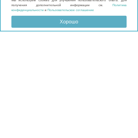
Мы используем cookies для улучшения пользовательского опыта. Для
получения дополнительной информации см.
Политика
конфиденциальности
и
Пользовательское соглашение
Хорошо
Отправить запрос
КАТАЛОГ
Матрасы
Кровати
Подушки и наматрасники
Мебель
Мягкие панели
Гардеробные