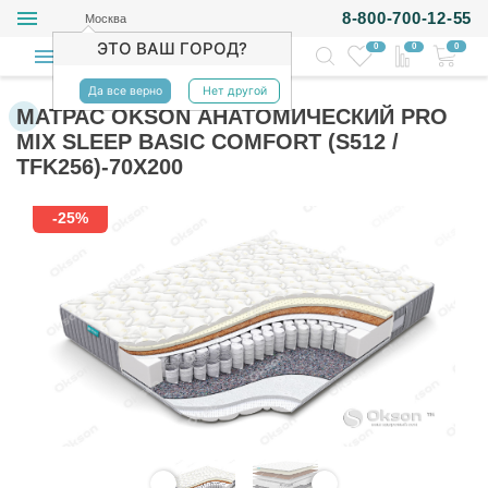
8-800-700-12-55
Москва
ЭТО ВАШ ГОРОД?
0
0
0
Да все верно
Нет другой
МАТРАС OKSON АНАТОМИЧЕСКИЙ PRO
MIX SLEEP BASIC COMFORT (S512 /
TFK256)-70Х200
-25%