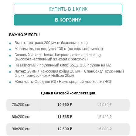
КУПИТЬ В 1 КЛИК
В КОРЗИНУ
ВАЖНО УЧЕСТЬ!
Высота матраса 200 мм (в базовом чехле)
Максимальная нагрузка 130 кг (на спальное место)
Базовый чехол: Чехол Jacquard cotton and matting
(высококачественный жаккард с рогожкой)
Независимый пружинный блок: S512, 256 пружин на м2
Латекс 20мм + Кокосовая койра 10 мм + Спанбонд/ Пружинный
блок / Термовойлок + Hollcon 20мм
Жесткость: Средняя (С) / Ниже средней жесткости (НС)
Цена в базовой комплектации
70х200 см
10 560 ₽
14 080 ₽
80х200 см
11 565 ₽
15 420 ₽
90х200 см
12 600 ₽
16 800 ₽