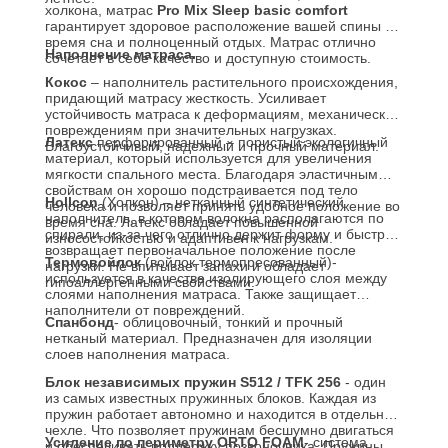
холкона, матрас
Pro Mix Sleep
basic comfort
гарантирует здоровое расположение вашей спины во
время сна и полноценный отдых. Матрас отлично
Наполнение матраса.
сочетает в себе качество и доступную стоимость.
Кокос
– наполнитель растительного происхождения,
придающий матрасу жесткость. Усиливает
устойчивость матраса к деформациям, механическим
повреждениям при значительных нагрузках.
Латекс
перфорированный – пористый экологичный
Влагоустойчивый, надежный и прочный материал.
материал, который используется для увеличения
мягкости спального места. Благодаря эластичным
свойствам он хорошо подстраивается под тело
Hollcon
(Холкон) – нетканный синтетический
человека и позволяет принять удобное положение во
наполнитель, в котором волокна располагаются по
время сна. Латекс обладает повышенной
спирали, из-за чего отлично держит форму и быстро
износостойкостью и адаптивен к нагрузкам.
возвращает первоначальное положение после
Термовойлок
(войлок термопресованный)-
нагрузки. Не впитывает запахи и обладает
используется в качестве изолирующего слоя между
гипоаллергенными свойствами.
слоями наполнения матраса. Также защищает
наполнители от повреждений.
Спанбонд
- облицовочный, тонкий и прочный
нетканый материал. Предназначен для изоляции
слоев наполнения матраса.
Блок независимых пружин S512 / TFK 256
- один
из самых известных пружинных блоков. Каждая из
пружин работает автономно и находится в отдельном
чехле. Что позволяет пружинам бесшумно двигаться
Усиление по периметру
ORTO FOAM
- система
и обеспечивать поддержку позвоночника. Пружины