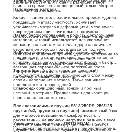
spring
гарантирует здоровое расположение вашей
разницу нагрузки для людей с разницей в весе.
спины во время сна и полноценный отдых. Матрас
Наполнение матраса.
премиального сегмента.
Кокос
– наполнитель растительного происхождения,
придающий матрасу жесткость. Усиливает
устойчивость матраса к деформациям, механическим
повреждениям при значительных нагрузках.
Латекс
перфорированный – пористый экологичный
Влагоустойчивый, надежный и прочный материал.
материал, который используется для увеличения
мягкости спального места. Благодаря эластичным
свойствам он хорошо подстраивается под тело
Hollcon
(Холкон) – нетканный синтетический
человека и позволяет принять удобное положение во
наполнитель, в котором волокна располагаются по
время сна. Латекс обладает повышенной
спирали, из-за чего отлично держит форму и быстро
износостойкостью и адаптивен к нагрузкам.
возвращает первоначальное положение после
Термовойлок
(войлок термопресованный)-
нагрузки. Не впитывает запахи и обладает
используется в качестве изолирующего слоя между
гипоаллергенными свойствами.
слоями наполнения матраса. Также защищает
наполнители от повреждений.
Спанбонд
- облицовочный, тонкий и прочный
нетканый материал. Предназначен для изоляции
слоев наполнения матраса.
Блок независимых пружин S512/250DS, 256/125
пружин/м2, пружина в пружине)-
экслюзивный блок
для матрасов повышенной комфортности,
рассчитанный на двойную нагрузку и разницу в весе
Усиление по периметру
ORTO FOAM
- система
до 50 кг. Уникальная конструкция состоит из двух
поддержки периметра матраса из пенополиуретана.
пружин: в более мягкой пружине находится более