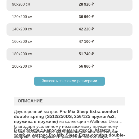
90х200 см
28 920 ₽
120х200 см
36 960 ₽
140х200 см
42 220 ₽
160х200 см
47 100 ₽
180х200 см
51 740 ₽
200х200 см
56 860 ₽
Заказать со своими размерами
ОПИСАНИЕ
Двусторонний матрас
Pro Mix Sleep
Extra
comfort
double
-
spring
(
S
512/250
DS
, 256/125 пружин/м2,
пружина в пружине)
из коллекции «Wellness Dream»
благодаря усиленному независимому пружинному
В комплексе с наполнением из кокоса, латекса и
блоку обеспечивает максимальный анатомический
холкона, матрас
Pro Mix Sleep Extra comfort double-
эффект. Он надежен и рассчитан на большую