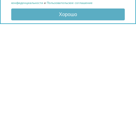
конфиденциальности
и
Пользовательское соглашение
Хорошо
Отправить запрос
КАТАЛОГ
Матрасы
Кровати
Подушки и наматрасники
Мебель
Мягкие панели
Гардеробные
Материалы