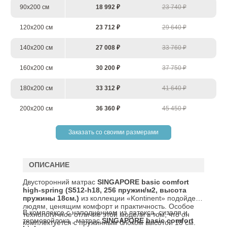
90х200 см
18 992 ₽
23 740 ₽
120х200 см
23 712 ₽
29 640 ₽
140х200 см
27 008 ₽
33 760 ₽
160х200 см
30 200 ₽
37 750 ₽
180х200 см
33 312 ₽
41 640 ₽
200х200 см
36 360 ₽
45 450 ₽
Заказать со своими размерами
ОПИСАНИЕ
Двусторонний
матрас
SINGAPORE
basic
comfort
high-spring (S512-h18, 256 пружин/м2, высота
пружины 18см.)
из коллекции «Kontinent» подойдет
людям, ценящим комфорт и практичность. Особое
В комплексе с наполнением из латекса, сизаля и
технологичное отличие этой модели в том, что он
термовойлока , матрас
SINGAPORE
basic comfort
комплектуется с пружинным блоком высотой 18 см.