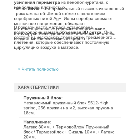
усиления периметра
из пенополиуретана, с
наибольшей плотностью.
Чехол
Silver -
это премиальный высококачественный
трикотаж на объёмной стёжке с вплетением
серебряных нитей Ag+. Ионы серебра снимают
мышечное напряжение, обладают
В боковой части матраса установлена
антибактериальным, противоаллергическим,
воздухопроницаемая
объемная 3D сетка
. Она
антивирусным воздействием, а объемная стежка
состоит из нескольких слоев сетки трехмерного
создаст микро массажный эффект.
плетения, которые обеспечивают постоянную
циркуляцию воздуха в матрасе.
Читать полностью
ХАРАКТЕРИСТИКИ
Пружинный блок
Независимый пружинный блок S512-High
spring, 256 пружин на м2, высокая пружина
18см.
Наполнение
Латекс 30мм. + Термовойлок/ Пружинный
блок / Термовойлок + Сизаль 10мм.+ Латекс
20мм.