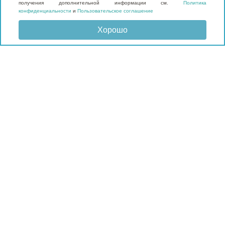
получения дополнительной информации см.
Политика
конфиденциальности
и
Пользовательское соглашение
Хорошо
Отправить запрос
КАТАЛОГ
Матрасы
Кровати
Подушки и наматрасники
Мебель
Мягкие панели
Гардеробные