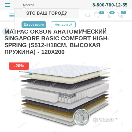
8-800-700-12-55
Москва
ЭТО ВАШ ГОРОД?
0
0
0
Да все верно
Нет другой
МАТРАС OKSON АНАТОМИЧЕСКИЙ
SINGAPORE BASIC COMFORT HIGH-
SPRING (S512-H18СМ, ВЫСОКАЯ
ПРУЖИНА) - 120Х200
-20%