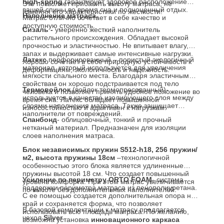
high-spring
гарантирует здоровое расположение
Это позволяет прибавить высоту матраса, не
вашей спины во время сна и полноценный отдых.
изменяя его характеристики по жесткости!
Наполнение матраса.
Матрас отлично сочетает в себе качество и
доступную стоимость.
Сизаль -
умеренно жесткий наполнитель
растительного происхождения. Обладает высокой
прочностью и эластичностью. Не впитывает влагу,
запах и выдерживает самые интенсивные нагрузки.
Латекс
перфорированный – пористый экологичный
Хорошо сочетает в себе природную устойчивость к
материал, который используется для увеличения
деформациям, экологичность и надежность.
мягкости спального места. Благодаря эластичным
свойствам он хорошо подстраивается под тело
Термовойлок
(войлок термопресованный)-
человека и позволяет принять удобное положение во
используется в качестве изолирующего слоя между
время сна. Латекс обладает повышенной
слоями наполнения матраса. Также защищает
износостойкостью и адаптивен к нагрузкам.
наполнители от повреждений.
Спанбонд
- облицовочный, тонкий и прочный
нетканый материал. Предназначен для изоляции
слоев наполнения матраса.
Блок независимых пружин S512-h18, 256 пружин/
м2, высота пружины 18см
–технологичной
особенностью этого блока является удлиненные
пружины высотой 18 см. Что создает повышенный
Усиление по периметру
ORTO FOAM
- система
уровень комфорта. При этом матрас увеличивается
поддержки периметра матраса из пенополиуретана.
по высоте без дополнительных наполнителей.
С ее помощью создается дополнительная опора на
край и сохраняется форма, что позволяет
В базовой комплектации к матрасу предлагается
использовать всю площадь матраса. По желанию,
чехол
Silver
.
возможна установка
инновационного каркаса