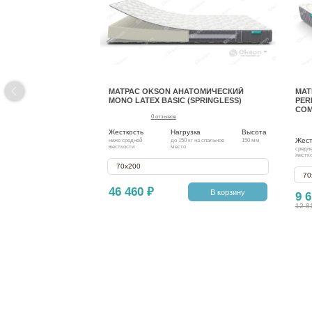
МАТРАС OKSON АНАТОМИЧЕСКИЙ
МАТ
MONO LATEX BASIC (SPRINGLESS)
PER
COM
0 отзывов
Жесткость
Нагрузка
Высота
Жест
ниже средней
до 150 кг на спальное
150 мм
жесткости
место
средн
жестк
70х200
70
46 460 ₽
В корзину
9 6
12 8