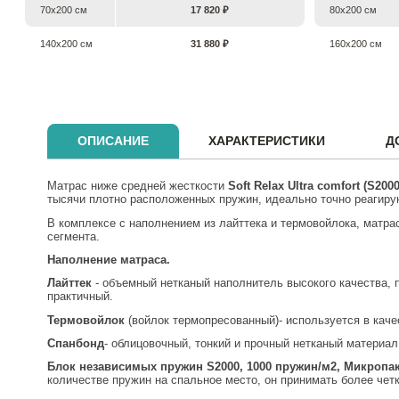
70х200 см
17 820 ₽
80х200 см
140х200 см
31 880 ₽
160х200 см
ОПИСАНИЕ
ХАРАКТЕРИСТИКИ
Д
Матрас ниже средней жесткости
Soft
Relax
Ultra
comfort
(
S
200
тысячи плотно расположенных пружин, идеально точно реагиру
В комплексе с наполнением из лайттека и термовойлока, матра
сегмента.
Наполнение матраса.
Лайттек
- объемный нетканый наполнитель высокого качества, 
практичный.
Термовойлок
(войлок термопресованный)- используется в кач
Спанбонд
- облицовочный, тонкий и прочный нетканый материа
Блок независимых пружин S2000, 1000 пружин/м2, Микропак
количестве пружин на спальное место, он принимать более четк