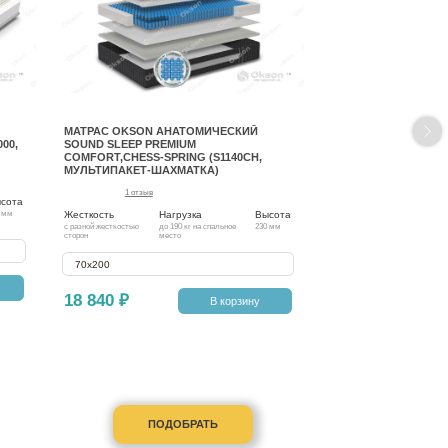
МАТРАС OKSON АНАТОМИЧЕСКИЙ
00,
SOUND SLEEP PREMIUM
COMFORT,CHESS-SPRING (S1140CH,
МУЛЬТИПАКЕТ-ШАХМАТКА)
1 отзыв
сота
Жесткость
Нагрузка
Высота
 мм
с разной жесткостью
до 190 кг на спальное
230 мм
сторон
место
70х200
18 840 ₽
В корзину
ПОДОБРАТЬ