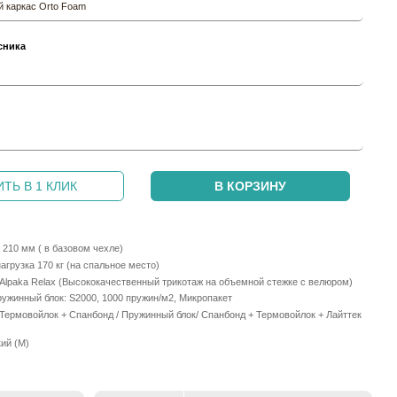
 каркас Orto Foam
сника
и
ТЬ В 1 КЛИК
В КОРЗИНУ
210 мм ( в базовом чехле)
грузка 170 кг (на спальное место)
 Alpaka Relax (Высококачественный трикотаж на объемной стежке с велюром)
ужинный блок: S2000, 1000 пружин/м2, Микропакет
 Термовойлок + Спанбонд / Пружинный блок/ Спанбонд + Термовойлок + Лайттек
ий (М)