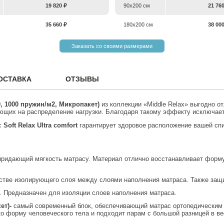
19 820 ₽
90х200 см
21 76
35 660 ₽
180х200 см
38 00
Заказать со своими размерами
ОСТАВКА
ОТЗЫВЫ
0, 1000 пружин/м2, Микропакет)
из коллекции «Middle Relax» выгодно о
ющих на распределение нагрузки. Благодаря такому эффекту исключаетс
с
Soft
Relax
Ultra comfort
гарантирует здоровое расположение вашей спи
придающий мягкость матрасу. Материал отлично восстанавливает форму 
естве изолирующего слоя между слоями наполнения матраса. Также защ
л. Предназначен для изоляции слоев наполнения матраса.
ет)-
самый современный блок, обеспечивающий матрас ортопедическим 
о форму человеческого тела и подходит парам с большой разницей в вес