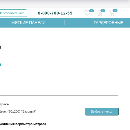
0
0
0
8-800-700-12-55
Перезвоните мне
МЯГКИЕ ПАНЕЛИ
ГАРДЕРОБНЫЕ
0
₽
траса
Relax (70х200) "Базовый"
Выбрать чехол
усиления периметра матраса