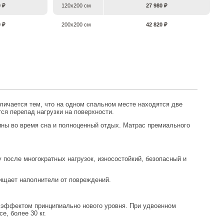
0 ₽
120х200 см
27 980 ₽
0 ₽
200х200 см
42 820 ₽
тличается тем, что на одном спальном месте находятся две
я перепад нагрузки на поверхности.
ны во время сна и полноценный отдых. Матрас премиального
после многократных нагрузок, износостойкий, безопасный и
ищает наполнители от повреждений.
эффектом принципиально нового уровня. При удвоенном
е, более 30 кг.