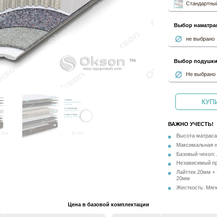
Стандартный
Выбор наматра
не выбрано
Выбор подушк
Не выбрано
КУПИ
ВАЖНО УЧЕСТЬ!
Высота матраса 
Максимальная на
Базовый чехол:
Независимый пр
Лайттек 20мм +
20мм
Жесткость: Мягк
Цена в базовой комплектации