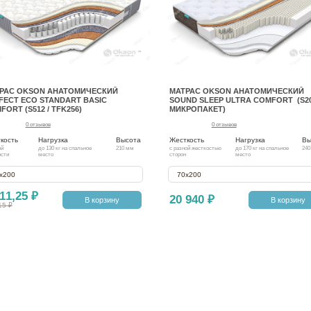
РАС OKSON АНАТОМИЧЕСКИЙ
МАТРАС OKSON АНАТОМИЧЕСКИЙ
FECT ECO STANDART BASIC
SOUND SLEEP ULTRA COMFORT (S20
FORT (S512 / TFK256)
МИКРОПАКЕТ)
0 отзывов
0 отзывов
кость
Нагрузка
Высота
Жесткость
Нагрузка
Вы
ей
до 130 кг на спальное
210 мм
с разной жесткостью
до 170 кг на спальное
240
ости
место
сторон
место
х200
70х200
11,25 ₽
20 940 ₽
В корзину
В корзину
15 ₽