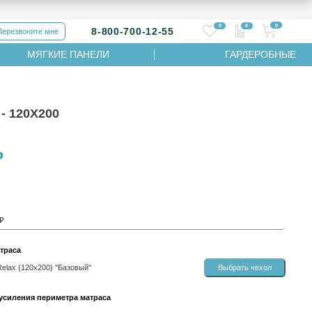
0
0
0
8-800-700-12-55
Перезвоните мне
МЯГКИЕ ПАНЕЛИ
ГАРДЕРОБНЫЕ
 120Х200
₽
 ₽
траса
Relax (120х200) "Базовый"
Выбрать чехол
усиления периметра матраса