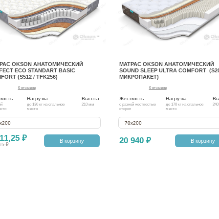
РАС OKSON АНАТОМИЧЕСКИЙ
МАТРАС OKSON АНАТОМИЧЕСКИЙ
FECT ECO STANDART BASIC
SOUND SLEEP ULTRA COMFORT (S20
FORT (S512 / TFK256)
МИКРОПАКЕТ)
0 отзывов
0 отзывов
кость
Нагрузка
Высота
Жесткость
Нагрузка
Вы
ей
до 130 кг на спальное
210 мм
с разной жесткостью
до 170 кг на спальное
240
ости
место
сторон
место
х200
70х200
11,25 ₽
20 940 ₽
В корзину
В корзину
15 ₽