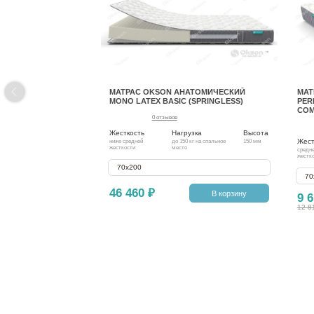
МАТРАС OKSON АНАТОМИЧЕСКИЙ
МАТ
MONO LATEX BASIC (SPRINGLESS)
PER
COM
0 отзывов
Жесткость
Нагрузка
Высота
Жест
ниже средней
до 150 кг на спальное
150 мм
жесткости
место
средн
жестк
70х200
70
46 460 ₽
В корзину
9 6
12 8