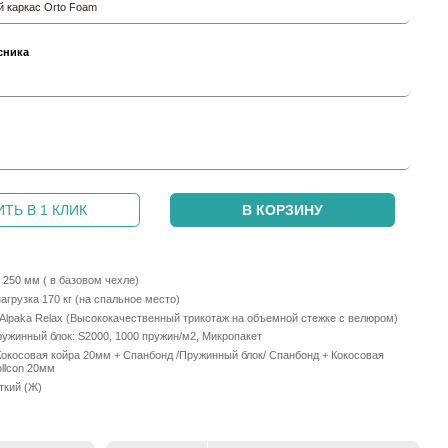
 каркас Orto Foam
сника
и
ТЬ В 1 КЛИК
В КОРЗИНУ
250 мм ( в базовом чехле)
грузка 170 кг (на спальное место)
 Alpaka Relax (Высококачественный трикотаж на объемной стежке с велюром)
ужинный блок: S2000, 1000 пружин/м2, Микропакет
Кокосовая койра 20мм + Спанбонд /Пружинный блок/ Спанбонд + Кокосовая
llcon 20мм
ткий (Ж)