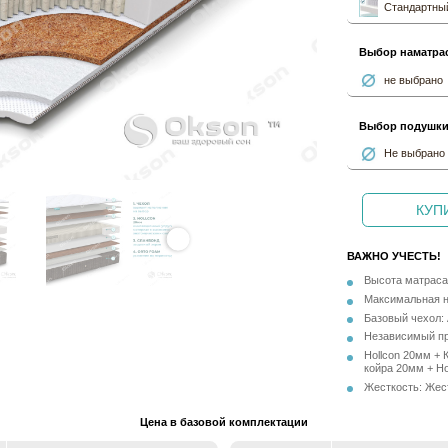
Стандартный
Выбор наматра
не выбрано
Выбор подушк
Не выбрано
КУПИ
ВАЖНО УЧЕСТЬ!
Высота матраса 
Максимальная на
Базовый чехол:
Независимый пр
Hollcon 20мм + 
койра 20мм + Ho
Жесткость: Жес
Цена в базовой комплектации