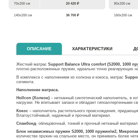
70х200 см
20 420 ₽
80х200 см
140х200 см
36 700 ₽
160х200 см
ОПИСАНИЕ
ХАРАКТЕРИСТИКИ
Д
Жесткий матрас
Support
Balance
Ultra
comfort
(
S
2000, 1000 п
плотно расположенных пружин, идеально точно реагирующих на
В комплексе с наполнением из холкона и кокоса, матрас
Suppor
сегмента.
Наполнение матраса.
Hollcon (Холкон)
– нетканный синтетический наполнитель, в к
нагрузки. Не впитывает запахи и обладает гипоаллергенными с
Кокос
– наполнитель растительного происхождения, придающий
Влагоустойчивый, надежный и прочный материал.
Спанбонд
- облицовочный, тонкий и прочный нетканый материа
Блок независимых пружин S2000, 1000 пружин/м2, Микропак
количестве пружин на спальное место, он принимать более четк