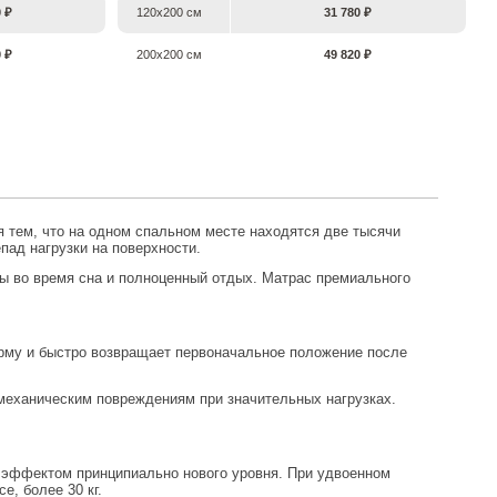
0 ₽
120х200 см
31 780 ₽
0 ₽
200х200 см
49 820 ₽
я тем, что на одном спальном месте находятся две тысячи
ад нагрузки на поверхности.
ы во время сна и полноценный отдых. Матрас премиального
форму и быстро возвращает первоначальное положение после
механическим повреждениям при значительных нагрузках.
эффектом принципиально нового уровня. При удвоенном
е, более 30 кг.