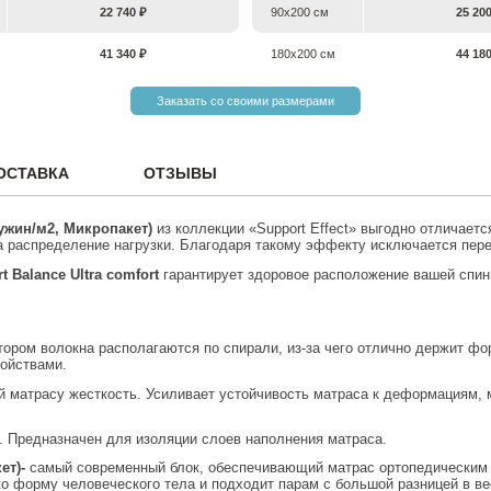
22 740 ₽
90х200 см
25 20
41 340 ₽
180х200 см
44 18
Заказать со своими размерами
ОСТАВКА
ОТЗЫВЫ
ружин/м2, Микропакет)
из коллекции «Support Effect» выгодно отличаетс
 распределение нагрузки. Благодаря такому эффекту исключается переп
t
Balance
Ultra comfort
гарантирует здоровое расположение вашей спин
отором волокна располагаются по спирали, из-за чего отлично держит 
войствами.
 матрасу жесткость. Усиливает устойчивость матраса к деформациям, 
л. Предназначен для изоляции слоев наполнения матраса.
ет)-
самый современный блок, обеспечивающий матрас ортопедическим 
о форму человеческого тела и подходит парам с большой разницей в вес