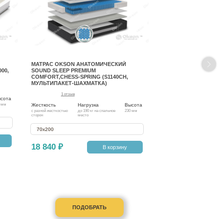
МАТРАС OKSON АНАТОМИЧЕСКИЙ
00,
SOUND SLEEP PREMIUM
COMFORT,CHESS-SPRING (S1140CH,
МУЛЬТИПАКЕТ-ШАХМАТКА)
1 отзыв
сота
Жесткость
Нагрузка
Высота
 мм
с разной жесткостью
до 190 кг на спальное
230 мм
сторон
место
70х200
18 840 ₽
В корзину
ПОДОБРАТЬ