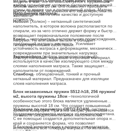
матрас
Support
Comfort
Foam
basic comfort high-
модели в том, что он комплектуется с пружинным
spring
гарантирует здоровое расположение вашей
блоком высотой 18 см. Это позволяет прибавить
спины во время сна и полноценный отдых. Матрас
высоту матраса, не изменяя его характеристики по
Наполнение матраса.
отлично сочетает в себе качество и доступную
жесткости!
стоимость.
Hollcon
(Холкон) – нетканный синтетический
наполнитель, в котором волокна располагаются по
спирали, из-за чего отлично держит форму и быстро
возвращает первоначальное положение после
Кокос
– наполнитель растительного происхождения,
нагрузки. Не впитывает запахи и обладает
придающий матрасу жесткость. Усиливает
гипоаллергенными свойствами.
устойчивость матраса к деформациям, механическим
повреждениям при значительных нагрузках.
Термовойлок
(войлок термопресованный)-
Влагоустойчивый, надежный и прочный материал.
используется в качестве изолирующего слоя между
слоями наполнения матраса. Также защищает
наполнители от повреждений.
Спанбонд
- облицовочный, тонкий и прочный
нетканый материал. Предназначен для изоляции
слоев наполнения матраса.
Блок независимых пружин S512-h18, 256 пружин/
м2, высота пружины 18см
–технологичной
особенностью этого блока является удлиненные
пружины высотой 18 см. Что создает повышенный
Усиление по периметру
ORTO FOAM
- система
уровень комфорта. При этом матрас увеличивается
поддержки периметра матраса из пенополиуретана.
по высоте без дополнительных наполнителей.
С ее помощью создается дополнительная опора на
край и сохраняется форма, что позволяет
В базовой комплектации к матрасу предлагается
использовать всю площадь матраса. По желанию,