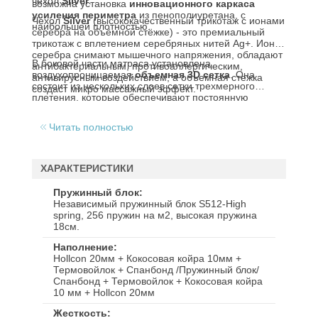
чехол
Silver
.
возможна установка
инновационного каркаса
усиления периметра
из пенополиуретана, с
Чехол
Silver
(высококачественный трикотаж с ионами
наибольшей плотностью.
серебра на объёмной стёжке) - это премиальный
трикотаж с вплетением серебряных нитей Ag+. Ионы
серебра снимают мышечного напряжения, обладают
В боковой части матраса установлена
антибактериальным, противоаллергическим,
воздухопроницаемая
объемная 3D сетка
. Она
антивирусным воздействием, а объемная стежка
состоит из нескольких слоев сетки трехмерного
создаст микро массажный эффект.
плетения, которые обеспечивают постоянную
циркуляцию воздуха в матрасе.
Читать полностью
ХАРАКТЕРИСТИКИ
Пружинный блок
Независимый пружинный блок S512-High
spring, 256 пружин на м2, высокая пружина
18см.
Наполнение
Hollcon 20мм + Кокосовая койра 10мм +
Термовойлок + Спанбонд /Пружинный блок/
Спанбонд + Термовойлок + Кокосовая койра
10 мм + Hollcon 20мм
Жесткость