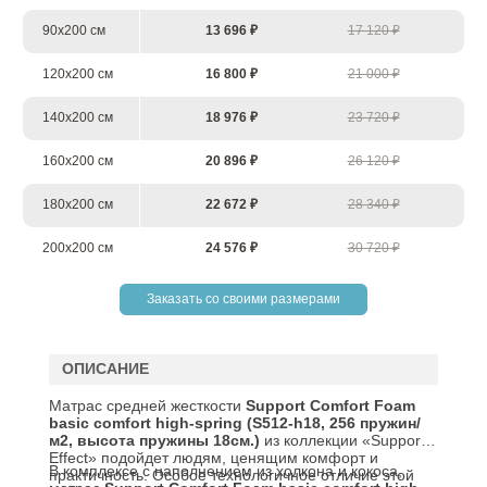
90х200 см
13 696 ₽
17 120 ₽
120х200 см
16 800 ₽
21 000 ₽
140х200 см
18 976 ₽
23 720 ₽
160х200 см
20 896 ₽
26 120 ₽
180х200 см
22 672 ₽
28 340 ₽
200х200 см
24 576 ₽
30 720 ₽
Заказать со своими размерами
ОПИСАНИЕ
Матрас средней жесткости
Support
Comfort
Foam
basic
comfort
high-spring (S512-h18, 256 пружин/
м2, высота пружины 18см.)
из коллекции «Support
Effect» подойдет людям, ценящим комфорт и
В комплексе с наполнением из холкона и кокоса,
практичность. Особое технологичное отличие этой