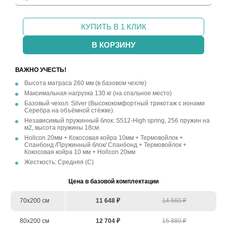
КУПИТЬ В 1 КЛИК
В КОРЗИНУ
ВАЖНО УЧЕСТЬ!
Высота матраса 260 мм (в базовом чехле)
Максимальная нагрузка 130 кг (на спальное место)
Базовый чехол: Silver (Высококомфортный трикотаж с ионами
Серебра на объёмной стёжке)
Независимый пружинный блок: S512-High spring, 256 пружин на
м2, высота пружины 18см.
Hollcon 20мм + Кокосовая койра 10мм + Термовойлок +
Спанбонд /Пружинный блок/ Спанбонд + Термовойлок +
Кокосовая койра 10 мм + Hollcon 20мм
Жесткость: Средняя (С)
Цена в базовой комплектации
70х200 см
11 648 ₽
14 560 ₽
80х200 см
12 704 ₽
15 880 ₽