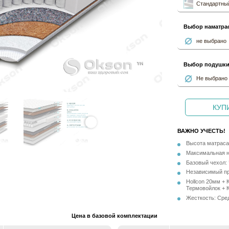
Стандартный
Выбор наматра
не выбрано
Выбор подушк
Не выбрано
КУПИ
ВАЖНО УЧЕСТЬ!
Высота матраса
Максимальная на
Базовый чехол: 
Независимый пр
Hollcon 20мм + 
Термовойлок + К
Жесткость: Сре
Цена в базовой комплектации