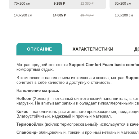
70х200 см
9 285 ₽
12 380 ₽
80х200 см
140х200 см
14 805 ₽
19 740 ₽
160х200 см
ОПИСАНИЕ
ХАРАКТЕРИСТИКИ
Д
Матрас средней жесткости
Support
Comfort
Foam
basic comfor
комфортный отдых.
В комплексе с наполнением из холкона и кокоса, матрас
Suppor
сочетает в себе качество и доступную стоимость.
Наполнение матраса.
Hollcon
(Холкон) – нетканный синтетический наполнитель, в к
нагрузки. Не впитывает запахи и обладает гипоаллергенными с
Кокос
– наполнитель растительного происхождения, придающий
Влагоустойчивый, надежный и прочный материал.
Термовойлок
(войлок термопресованный)- используется в кач
Спанбонд
- облицовочный, тонкий и прочный нетканый материа