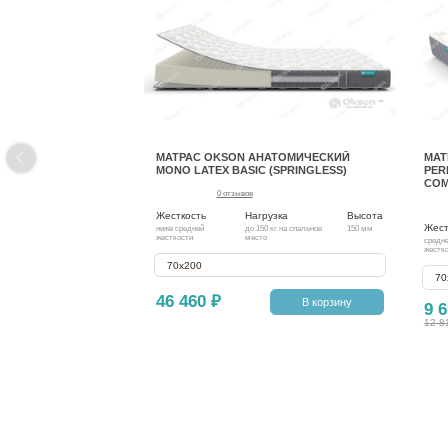
МАТРАС OKSON АНАТОМИЧЕСКИЙ
МАТ
MONO LATEX BASIC (SPRINGLESS)
PER
COM
0 отзывов
Жесткость
Нагрузка
Высота
Жест
ниже средней
до 150 кг на спальное
150 мм
жесткости
место
средн
жестк
70х200
70
46 460 ₽
В корзину
9 6
12 8