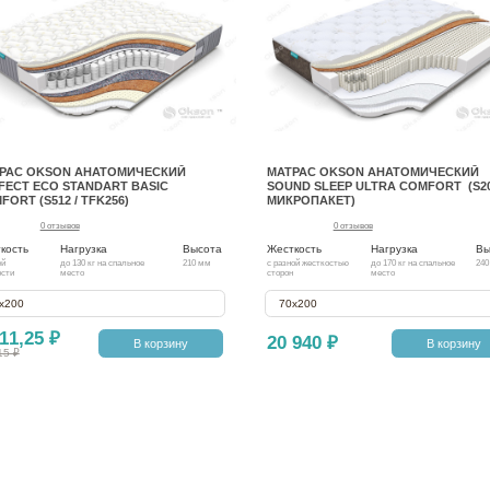
РАС OKSON АНАТОМИЧЕСКИЙ
МАТРАС OKSON АНАТОМИЧЕСКИЙ
FECT ECO STANDART BASIC
SOUND SLEEP ULTRA COMFORT (S20
FORT (S512 / TFK256)
МИКРОПАКЕТ)
0 отзывов
0 отзывов
кость
Нагрузка
Высота
Жесткость
Нагрузка
Вы
ей
до 130 кг на спальное
210 мм
с разной жесткостью
до 170 кг на спальное
240
ости
место
сторон
место
х200
70х200
11,25 ₽
20 940 ₽
В корзину
В корзину
15 ₽