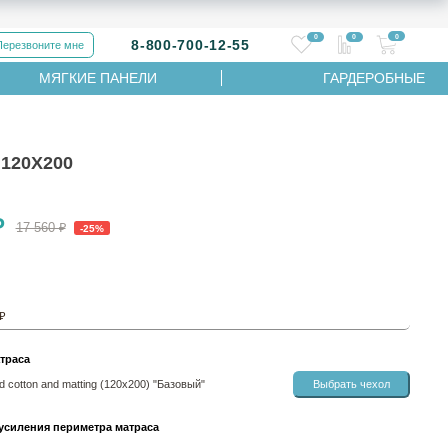
0
0
0
8-800-700-12-55
Перезвоните мне
МЯГКИЕ ПАНЕЛИ
ГАРДЕРОБНЫЕ
120Х200
₽
17 560 ₽
-25%
 ₽
траса
 cotton and matting (120х200) "Базовый"
Выбрать чехол
усиления периметра матраса