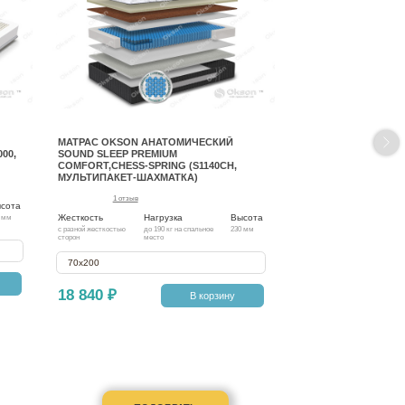
МАТРАС OKSON АНАТОМИЧЕСКИЙ
00,
SOUND SLEEP PREMIUM
COMFORT,CHESS-SPRING (S1140CH,
МУЛЬТИПАКЕТ-ШАХМАТКА)
1 отзыв
сота
Жесткость
Нагрузка
Высота
 мм
с разной жесткостью
до 190 кг на спальное
230 мм
сторон
место
70х200
18 840 ₽
В корзину