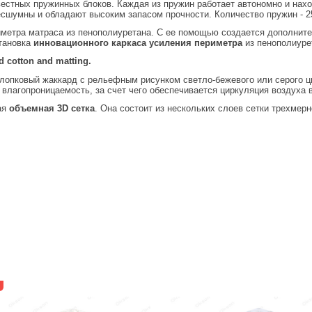
вестных пружинных блоков. Каждая из пружин работает автономно и нах
сшумны и обладают высоким запасом прочности. Количество пружин - 25
иметра матраса из пенополиуретана. С ее помощью создается дополнител
тановка
инновационного каркаса усиления периметра
из пенополиуре
d cotton and matting.
опковый жаккард с рельефным рисунком светло-бежевого или серого цве
 влагопроницаемость, за счет чего обеспечивается циркуляция воздуха 
ая
объемная 3D сетка
. Она состоит из нескольких слоев сетки трехмер