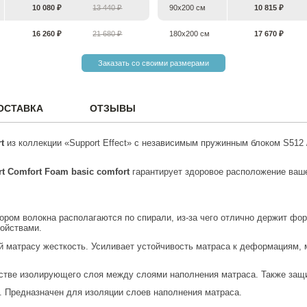
10 080 ₽
13 440 ₽
90х200 см
10 815 ₽
16 260 ₽
21 680 ₽
180х200 см
17 670 ₽
Заказать со своими размерами
ОСТАВКА
ОТЗЫВЫ
t
из коллекции «Support Effect» c независимым пружинным блоком S512 
t Comfort Foam basic comfort
гарантирует здоровое расположение ваше
отором волокна располагаются по спирали, из-за чего отлично держит ф
войствами.
 матрасу жесткость. Усиливает устойчивость матраса к деформациям, 
естве изолирующего слоя между слоями наполнения матраса. Также защ
л. Предназначен для изоляции слоев наполнения матраса.