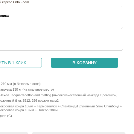
 каркас Orto Foam
сника
и
ТЬ В 1 КЛИК
В КОРЗИНУ
 210 мм (в базовом чехле)
грузка 130 кг (на спальное место)
Чехол Jacquard cotton and matting (высококачественный жаккард с рогожкой)
ужинный блок S512, 256 пружин на м2
Кокосовая койра 10мм + Термовойлок + Спанбонд /Пружинный блок/ Спанбонд +
окосовая койра 10 мм + Hollcon 20мм
дняя (С)