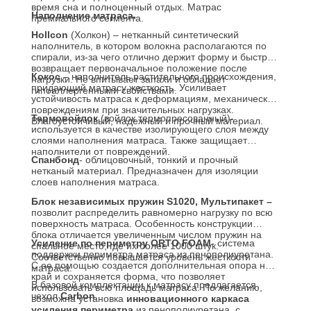
время сна и полноценный отдых. Матрас
Наполнение матраса.
премиального сегмента.
Hollcon
(Холкон) – нетканный синтетический
наполнитель, в котором волокна располагаются по
спирали, из-за чего отлично держит форму и быстро
возвращает первоначальное положение после
Кокос
– наполнитель растительного происхождения,
нагрузки. Не впитывает запахи и обладает
придающий матрасу жесткость. Усиливает
гипоаллергенными свойствами.
устойчивость матраса к деформациям, механическим
повреждениям при значительных нагрузках.
Термовойлок
(войлок термопресованный)-
Влагоустойчивый, надежный и прочный материал.
используется в качестве изолирующего слоя между
слоями наполнения матраса. Также защищает
наполнители от повреждений.
Спанбонд
- облицовочный, тонкий и прочный
нетканый материал. Предназначен для изоляции
слоев наполнения матраса.
Блок независимых пружин S1020, Мультипакет –
позволит распределить равномерно нагрузку по всю
поверхность матраса. Особенность конструкции
блока отличается увеличенным числом пружин на
Усиление по периметру
ORTO FOAM
- система
спальное место, где их более 1000 штук.
поддержки периметра матраса из пенополиуретана.
Соответственно повышается уровень жесткости
С ее помощью создается дополнительная опора на
матраса.
край и сохраняется форма, что позволяет
В базовой комплектации к матрасу предлагается
использовать всю площадь матраса. По желанию,
чехол
Carbon
.
возможна установка
инновационного каркаса
усиления периметра
из пенополиуретана, с