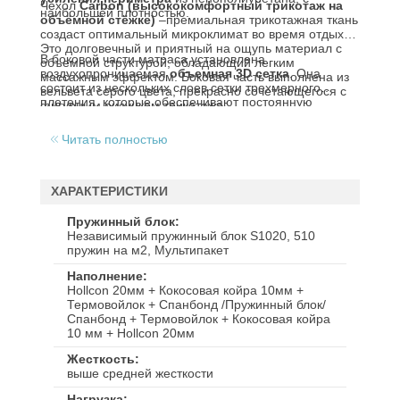
Чехол
Carbon (высококомфортный трикотаж на
наибольшей плотностью.
объёмной стёжке)
–премиальная трикотажная ткань
создаст оптимальный микроклимат во время отдыха.
Это долговечный и приятный на ощупь материал с
В боковой части матраса установлена
объемной структурой, обладающий легким
воздухопроницаемая
объемная 3D сетка
. Она
массажным эффектом. Боковая часть выполнена из
состоит из нескольких слоев сетки трехмерного
вельвета серого цвета, прекрасно сочетающегося с
плетения, которые обеспечивают постоянную
фигурным рисунком трикотажа.
циркуляцию воздуха в матрасе.
Читать полностью
ХАРАКТЕРИСТИКИ
Пружинный блок
Независимый пружинный блок S1020, 510
пружин на м2, Мультипакет
Наполнение
Hollcon 20мм + Кокосовая койра 10мм +
Термовойлок + Спанбонд /Пружинный блок/
Спанбонд + Термовойлок + Кокосовая койра
10 мм + Hollcon 20мм
Жесткость
выше средней жесткости
Нагрузка