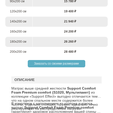
90х200 см
15 780 ₽
120х200 см
19 400 ₽
140х200 см
21 940 ₽
160х200 см
24 200 ₽
180х200 см
26 260 ₽
200х200 см
28 480 ₽
Заказать со своими размерами
ОПИСАНИЕ
Матрас выше средней жесткости
Support
Comfort
Foam
Premium
comfort
(S1020, Мультипакет)
из
коллекции «Support Effect» выгодно отличается тем,
что на одном спальном месте содержится более
В комплексе с наполнением из холкона и кокоса,
тысячи, отдельно стоящих, пружин, идеально точно
матрас
Support
Comfort
Foam
Premium comfort
реагирующих на распределение нагрузки.
гарантирует здоровое расположение вашей спины во