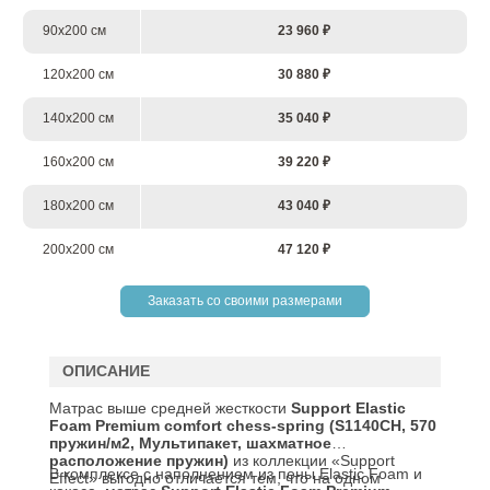
90х200 см
23 960 ₽
120х200 см
30 880 ₽
140х200 см
35 040 ₽
160х200 см
39 220 ₽
180х200 см
43 040 ₽
200х200 см
47 120 ₽
Заказать со своими размерами
ОПИСАНИЕ
Матрас выше средней жесткости
Support
Elastic
Foam
Premium
comfort
chess
-
spring
(
S
1140
CH
, 570
пружин/м2, Мультипакет, шахматное
расположение пружин)
из коллекции «Support
В комплексе с наполнением из пены Elastic Foam и
Effect» выгодно отличается тем, что на одном