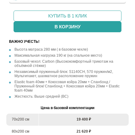
КУПИТЬ В 1 КЛИК
В КОРЗИНУ
ВАЖНО УЧЕСТЬ!
Высота матраса 280 мм ( в базовом чехле)
Максимальная нагрузка 190 кг (на спальное место)
Базовый чехол: Carbon (Высококомфортный трикотаж на
объёмной стёжке)
Независимый пружинный блок: S1140CH, 570 пружин/м2,
Мультипакет, шахматное расположение пружин
Elastic foam 40мм + Кокосовая койра 20мм + Спанбонд /
Пружинный блок/ Спанбонд + Кокосовая койра 20мм + Elastic
foam 40мм
Жесткость: Выше средней (ВС)
Цена в базовой комплектации
70х200 см
19 400 ₽
80х200 см
21 620 ₽