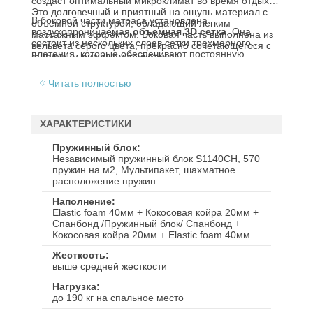
создаст оптимальный микроклимат во время отдыха.
Это долговечный и приятный на ощупь материал с
В боковой части матраса установлена
объемной структурой, обладающий легким
воздухопроницаемая
объемная 3D сетка
. Она
массажным эффектом. Боковая часть выполнена из
состоит из нескольких слоев сетки трехмерного
вельвета серого цвета, прекрасно сочетающегося с
плетения, которые обеспечивают постоянную
фигурным рисунком трикотажа.
циркуляцию воздуха в матрасе.
Читать полностью
ХАРАКТЕРИСТИКИ
Пружинный блок
Независимый пружинный блок S1140CH, 570
пружин на м2, Мультипакет, шахматное
расположение пружин
Наполнение
Elastic foam 40мм + Кокосовая койра 20мм +
Спанбонд /Пружинный блок/ Спанбонд +
Кокосовая койра 20мм + Elastic foam 40мм
Жесткость
выше средней жесткости
Нагрузка
до 190 кг на спальное место