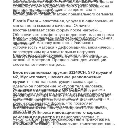
кокоса, матрас
Support
Elastic
Foam
Premium
спальном месте содержится более тысячи, отдельно
comfort chess-spring
гарантирует здоровое
стоящих, пружин, идеально точно реагирующих на
расположение вашей спины во время сна и
распределение нагрузки.
Наполнение матраса.
полноценный отдых. Матрас премиального сегмента.
Elastic Foam –
эластичная, упругая и одновременно
мягкая пена высокого качества. Отлично
восстанавливает свою форму после нагрузки.
Обеспечивает комфортную поддержку тела во время
Кокос
– наполнитель растительного происхождения,
отдыха. Обладает высоким ортопедическим
придающий матрасу жесткость. Усиливает
эффектом.
устойчивость матраса к деформациям, механическим
повреждениям при значительных нагрузках.
Спанбонд
- облицовочный, тонкий и прочный
Влагоустойчивый, надежный и прочный материал.
нетканый материал. Предназначен для изоляции
слоев наполнения матраса.
Блок независимых пружин S1140CH, 570 пружин/
м2, Мультипакет, шахматное расположение
пружин
– плотная конструкция создающая
идеальное повторение контуров тела человека.
Усиление по периметру
ORTO FOAM
- система
Деликатная поддержка каждой зоны тела и
поддержки периметра матраса из пенополиуретана.
неповторимый премиальный уровень комфорта во
С ее помощью создается дополнительная опора на
время сна прекрасно сочетается с качеством и
край и сохраняется форма, что позволяет
долговечностью изделия.
В базовой комплектации к матрасу предлагается
использовать всю площадь матраса. По желанию,
чехол
Carbon
.
возможна установка
инновационного каркаса
усиления периметра
из пенополиуретана, с
Чехол
Carbon (высококомфортный трикотаж на
наибольшей плотностью.
объёмной стёжке)
–премиальная трикотажная ткань