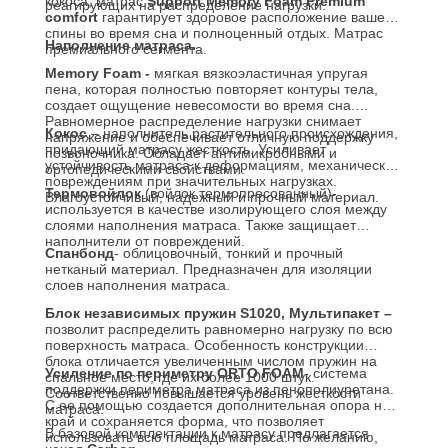
кокоса, матрас
Support
Memory
Foam
Premium
реагирующих на распределение нагрузки.
comfort
гарантирует здоровое расположение вашей
спины во время сна и полноценный отдых. Матрас
Наполнение матраса.
премиального сегмента.
Memory Foam
-
мягкая вязкоэластичная упругая
пена, которая полностью повторяет контуры тела,
создает ощущение невесомости во время сна.
Равномерное распределение нагрузки снимает
Кокос
– наполнитель растительного происхождения,
напряжение и обеспечивает отличную поддержку
придающий матрасу жесткость. Усиливает
позвоночника. Обладает антимикробными и
устойчивость матраса к деформациям, механическим
ортопедическими свойствами.
повреждениям при значительных нагрузках.
Термовойлок
(войлок термопресованный)-
Влагоустойчивый, надежный и прочный материал.
используется в качестве изолирующего слоя между
слоями наполнения матраса. Также защищает
наполнители от повреждений.
Спанбонд
- облицовочный, тонкий и прочный
нетканый материал. Предназначен для изоляции
слоев наполнения матраса.
Блок независимых пружин S1020, Мультипакет –
позволит распределить равномерно нагрузку по всю
поверхность матраса. Особенность конструкции
блока отличается увеличенным числом пружин на
Усиление по периметру
ORTO FOAM
- система
спальное место, где их более 1000 штук.
поддержки периметра матраса из пенополиуретана.
Соответственно повышается уровень жесткости
С ее помощью создается дополнительная опора на
матраса.
край и сохраняется форма, что позволяет
В базовой комплектации к матрасу предлагается
использовать всю площадь матраса. По желанию,