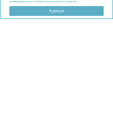
конфиденциальности
и
Пользовательское соглашение
Хорошо
Отправить запрос
КАТАЛОГ
Матрасы
Кровати
Подушки и наматрасники
Мебель
Мягкие панели
Гардеробные
Материалы