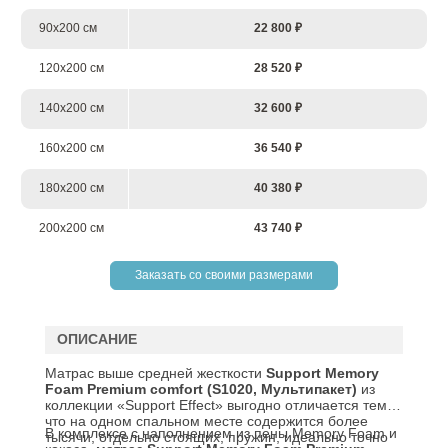
90х200 см
22 800 ₽
120х200 см
28 520 ₽
140х200 см
32 600 ₽
160х200 см
36 540 ₽
180х200 см
40 380 ₽
200х200 см
43 740 ₽
Заказать со своими размерами
ОПИСАНИЕ
Матрас выше средней жесткости
Support
Memory
Foam
Premium
comfort
(S1020, Мультипакет)
из
коллекции «Support Effect» выгодно отличается тем,
что на одном спальном месте содержится более
В комплексе с наполнением из пены Memory Foam и
тысячи, отдельно стоящих, пружин, идеально точно