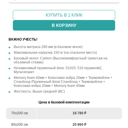
КУПИТЬ В 1 КЛИК
В КОРЗИНУ
ВАЖНО УЧЕСТЬ!
Высота матраса 280 мм (в базовом чехле)
Максимальная нагрузка 150 кг (на спальное место)
Базовый чехол: Carbon (Высококомфортный трикотаж на
объёмной стёжке)
Независимый пружинный блок: S1020, 510 пружин/м2,
Мультипакет
Memory foam 40мм + Кокосовая койра 20мм + Термовойлок +
Спанбонд /Пружинный блок/ Спанбонд + Термовойлок +
Кокосовая койра 20мм + Memory foam 40мм
Жесткость: Выше средней (ВС)
Цена в базовой комплектации
70х200 см
18 780 ₽
80х200 см
20 860 ₽