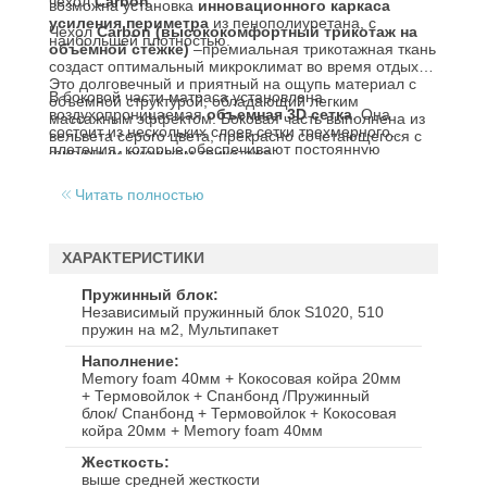
чехол
Carbon
.
возможна установка
инновационного каркаса
усиления периметра
из пенополиуретана, с
Чехол
Carbon (высококомфортный трикотаж на
наибольшей плотностью.
объёмной стёжке)
–премиальная трикотажная ткань
создаст оптимальный микроклимат во время отдыха.
Это долговечный и приятный на ощупь материал с
В боковой части матраса установлена
объемной структурой, обладающий легким
воздухопроницаемая
объемная 3D сетка
. Она
массажным эффектом. Боковая часть выполнена из
состоит из нескольких слоев сетки трехмерного
вельвета серого цвета, прекрасно сочетающегося с
плетения, которые обеспечивают постоянную
фигурным рисунком трикотажа.
циркуляцию воздуха в матрасе.
Читать полностью
ХАРАКТЕРИСТИКИ
Пружинный блок
Независимый пружинный блок S1020, 510
пружин на м2, Мультипакет
Наполнение
Memory foam 40мм + Кокосовая койра 20мм
+ Термовойлок + Спанбонд /Пружинный
блок/ Спанбонд + Термовойлок + Кокосовая
койра 20мм + Memory foam 40мм
Жесткость
выше средней жесткости