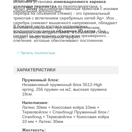
чехол
Silver
.
возможна установка
инновационного каркаса
усиления периметра
из пенополиуретана, с
Чехол
Silver
(высококачественный трикотаж с ионами
наибольшей плотностью.
серебра на объёмной стёжке) - это премиальный
трикотаж с вплетением серебряных нитей Ag+. Ионы
серебра снимают мышечного напряжения, обладают
В боковой части матраса установлена
антибактериальным, противоаллергическим,
воздухопроницаемая
объемная 3D сетка
. Она
антивирусным воздействием, а объемная стежка
состоит из нескольких слоев сетки трехмерного
создаст микро массажный эффект.
плетения, которые обеспечивают постоянную
циркуляцию воздуха в матрасе.
Читать полностью
ХАРАКТЕРИСТИКИ
Пружинный блок
Независимый пружинный блок S512-High
spring, 256 пружин на м2, высокая пружина
18см.
Наполнение
Латекс 30мм + Кокосовая койра 10мм +
Термовойлок + Спанбонд/ Пружинный блок /
Спанбонд + Термовойлок + Кокосовая койра
10 мм + Латекс 30мм
Жесткость