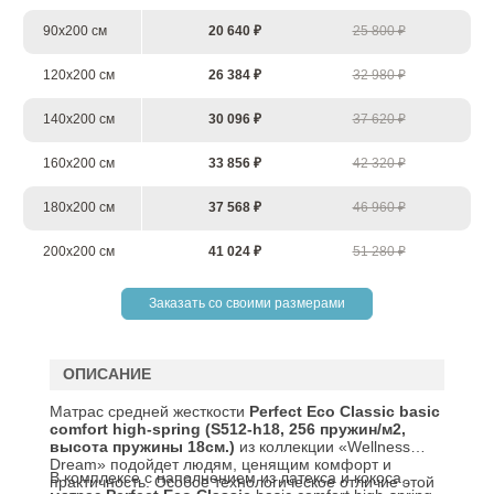
90х200 см
20 640 ₽
25 800 ₽
120х200 см
26 384 ₽
32 980 ₽
140х200 см
30 096 ₽
37 620 ₽
160х200 см
33 856 ₽
42 320 ₽
180х200 см
37 568 ₽
46 960 ₽
200х200 см
41 024 ₽
51 280 ₽
Заказать со своими размерами
ОПИСАНИЕ
Матрас средней жесткости
Perfect
Eco
Classic
basic
comfort
high-spring (S512-h18, 256 пружин/м2,
высота пружины 18см.)
из коллекции «Wellness
Dream» подойдет людям, ценящим комфорт и
В комплексе с наполнением из латекса и кокоса,
практичность. Особое технологическое отличие этой