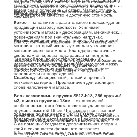
матрас
Perfect
Eco
Classic
basic comfort high-spring
модели в том, что он комплектуется с пружинным
гарантирует здоровое расположение вашей спины во
блоком высотой 18 см. Это позволяет прибавить
время сна и полноценный отдых. Матрас отлично
высоту матраса, не изменяя его характеристики по
Наполнение матраса.
сочетает в себе качество и доступную стоимость.
жесткости!
Кокос –
наполнитель растительного происхождения,
придающий матрасу жесткость. Усиливает
устойчивость матраса к деформациям, механическим
повреждениям при значительных нагрузках.
Латекс
перфорированный – пористый экологичный
Влагоустойчивый, надежный и прочный материал.
материал, который используется для увеличения
мягкости спального места. Благодаря эластичным
свойствам он хорошо подстраивается под тело
Термовойлок
(войлок термопресованный)-
человека и позволяет принять удобное положение во
используется в качестве изолирующего слоя между
время сна. Латекс обладает повышенной
слоями наполнения матраса. Также защищает
износостойкостью и адаптивен к нагрузкам.
наполнители от повреждений.
Спанбонд
- облицовочный, тонкий и прочный
нетканый материал. Предназначен для изоляции
слоев наполнения матраса.
Блок независимых пружин S512-h18, 256 пружин/
м2, высота пружины 18см
–технологичной
особенностью этого блока является удлиненные
пружины высотой 18 см. Что создает повышенный
Усиление по периметру
ORTO FOAM
- система
уровень комфорта. При этом матрас увеличивается
поддержки периметра матраса из пенополиуретана.
по высоте без дополнительных наполнителей.
С ее помощью создается дополнительная опора на
край и сохраняется форма, что позволяет
В базовой комплектации к матрасу предлагается
использовать всю площадь матраса. По желанию,