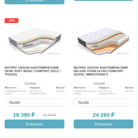
-25%
МАТРАС OKSON АНАТОМИЧЕСКИЙ
МАТРАС OKSON АНАТОМИЧЕСКИЙ
SENS SOFT BASIC COMFORT (S512 /
DELUXE FOAM ULTRA COMFORT
TFK256)
(S2000, МИКРОПАКЕТ)
0 отзывов
0 отзывов
Жесткость
Нагрузка
Высота
Жесткость
Нагрузка
Высота
с разной жесткостью
до 130 кг на
260 мм
с разной жесткостью
до 170 кг на
260 мм
сторон
спальное место
сторон
спальное место
70х200
70х200
18 390 ₽
24 260 ₽
24 520 ₽
В корзину
В корзину