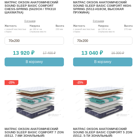
МАТРАС OKSON АНАТОМИЧЕСКИЙ
МАТРАС OKSON АНАТОМИЧЕСКИЙ
SOUND SLEEP BASIC COMFORT
SOUND SLEEP BASIC COMFORT HIGH-
CHESS-SPRING (S620СH / TFK310
SPRING (S512-H18СМ, ВЫСОКАЯ
ШАХМАТКА)
ПРУЖИНА)
0 отзывов
0 отзывов
Жесткость
Нагрузка
Высота
Жесткость
Нагрузка
Высота
с разной жесткостью
до 180 кг на
230 мм
с разной жесткостью
до 130 кг на
270 мм
сторон
спальное место
сторон
спальное место
70х200
70х200
13 920 ₽
13 040 ₽
17 400 ₽
16 300 ₽
В корзину
В корзину
-25%
-25%
МАТРАС OKSON АНАТОМИЧЕСКИЙ
МАТРАС OKSON АНАТОМИЧЕСКИЙ
SOUND SLEEP BASIC COMFORT 7 ZON
SOUND SLEEP BASIC COMFORT 5 ZON
(S512, 7-МИ ЗОНАЛЬНЫЙ)
(S512, 5-ТИ ЗОНАЛЬНЫЙ)