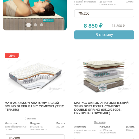
с разной жесткостью
до 130 кг на
220 мм
сторон
спальное место
70х200
8 850 ₽
11 800 ₽
В корзину
-25%
МАТРАС OKSON АНАТОМИЧЕСКИЙ
МАТРАС OKSON АНАТОМИЧЕСКИЙ
SOUND SLEEP BASIC COMFORT (S512
SENS SOFT EXTRA COMFORT
/ TFK256)
DOUBLE-SPRING (S512/250DS,
ПРУЖИНА В ПРУЖИНЕ)
0 отзывов
0 отзывов
Жесткость
Нагрузка
Высота
Жесткость
Нагрузка
Высота
с разной жесткостью
до 130 кг на
220 мм
сторон
спальное место
с разной жесткостью
до 190 кг на
270 мм
сторон
спальное место
70х200