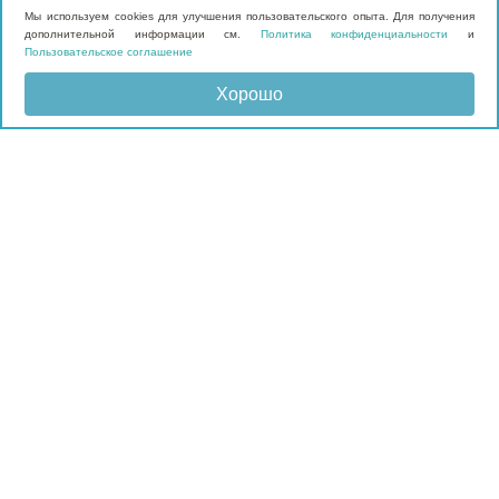
Мы используем cookies для улучшения пользовательского опыта. Для получения
дополнительной информации см.
Политика конфиденциальности
и
Пользовательское соглашение
Хорошо
Отправить запрос
КАТАЛОГ
Матрасы
Кровати
Подушки и наматрасники
Мебель
Мягкие панели