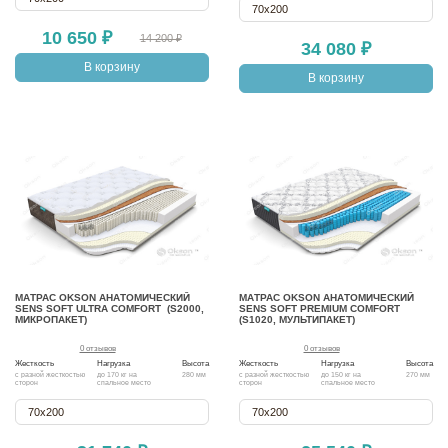
70х200
10 650 ₽
14 200 ₽
34 080 ₽
В корзину
В корзину
МАТРАС OKSON АНАТОМИЧЕСКИЙ
МАТРАС OKSON АНАТОМИЧЕСКИЙ
SENS SOFT ULTRA COMFORT (S2000,
SENS SOFT PREMIUM COMFORT
МИКРОПАКЕТ)
(S1020, МУЛЬТИПАКЕТ)
0 отзывов
0 отзывов
Жесткость
Нагрузка
Высота
Жесткость
Нагрузка
Высота
с разной жесткостью
до 170 кг на
280 мм
с разной жесткостью
до 150 кг на
270 мм
сторон
спальное место
сторон
спальное место
70х200
70х200