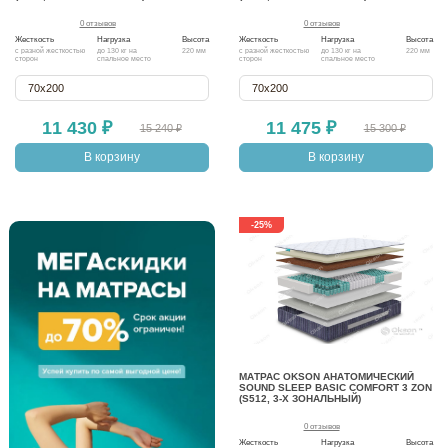
0 отзывов
0 отзывов
Жесткость
Нагрузка
Высота
Жесткость
Нагрузка
Высота
с разной жесткостью
до 130 кг на
220 мм
с разной жесткостью
до 130 кг на
220 мм
сторон
спальное место
сторон
спальное место
70х200
70х200
11 430 ₽
11 475 ₽
15 240 ₽
15 300 ₽
В корзину
В корзину
-25%
МАТРАС OKSON АНАТОМИЧЕСКИЙ
SOUND SLEEP BASIC COMFORT 3 ZON
(S512, 3-Х ЗОНАЛЬНЫЙ)
0 отзывов
Жесткость
Нагрузка
Высота