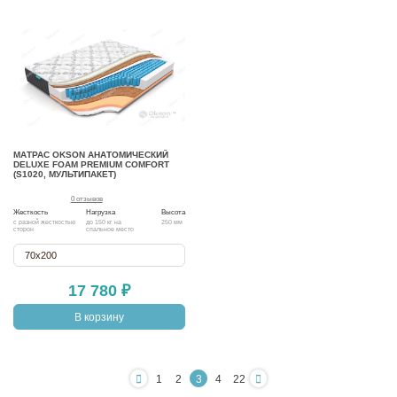
МАТРАС OKSON АНАТОМИЧЕСКИЙ
DELUXE FOAM PREMIUM COMFORT
(S1020, МУЛЬТИПАКЕТ)
0 отзывов
Жесткость
Нагрузка
Высота
с разной жесткостью
до 150 кг на
250 мм
сторон
спальное место
70х200
17 780 ₽
В корзину
1
2
3
4
22