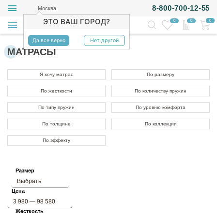
8-800-700-12-55
Москва
ЭТО ВАШ ГОРОД?
0
0
0
Да все верно
Нет другой
МАТРАСЫ
Я хочу матрас
По размеру
По жесткости
По количеству пружин
По типу пружин
По уровню комфорта
По толщине
По коллекции
По эффекту
Размер
Выбрать
Цена
3 980 — 98 580
Жесткость