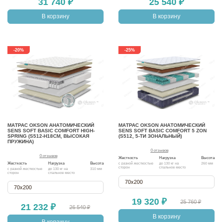
31 740 ₽
25 540 ₽
В корзину
В корзину
-20%
-25%
МАТРАС OKSON АНАТОМИЧЕСКИЙ
МАТРАС OKSON АНАТОМИЧЕСКИЙ
SENS SOFT BASIC COMFORT HIGH-
SENS SOFT BASIC COMFORT 5 ZON
SPRING (S512-H18СМ, ВЫСОКАЯ
(S512, 5-ТИ ЗОНАЛЬНЫЙ)
ПРУЖИНА)
0 отзывов
0 отзывов
Жесткость
Нагрузка
Высота
Жесткость
Нагрузка
Высота
с разной жесткостью
до 130 кг на
260 мм
сторон
спальное место
с разной жесткостью
до 130 кг на
310 мм
сторон
спальное место
70х200
70х200
19 320 ₽
25 760 ₽
21 232 ₽
26 540 ₽
В корзину
В корзину